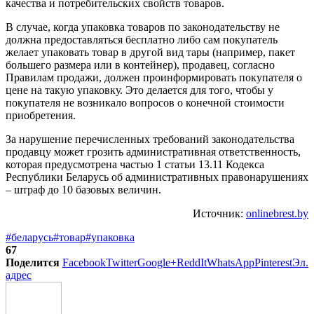
качества и потребительских свойств товаров.
В случае, когда упаковка товаров по законодательству не
должна предоставляться бесплатно либо сам покупатель
желает упаковать товар в другой вид тары (например, пакет
большего размера или в контейнер), продавец, согласно
Правилам продажи, должен проинформировать покупателя о
цене на такую упаковку. Это делается для того, чтобы у
покупателя не возникало вопросов о конечной стоимости
приобретения.
За нарушение перечисленных требований законодательства
продавцу может грозить административная ответственность,
которая предусмотрена частью 1 статьи 13.11 Кодекса
Республики Беларусь об административных правонарушениях
– штраф до 10 базовых величин.
Источник:
onlinebrest.by
#беларусь
#товар
#упаковка
67
Поделится
Facebook
Twitter
Google+
ReddIt
WhatsApp
Pinterest
Эл.
адрес