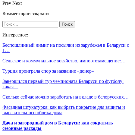
Prev
Next
Комментарии закрыты.
Интересное:
Беспошлинный лимит на посылки из зарубежья в Беларуси с
1…
Сельское и коммунальное хозяйство, импортозамещение:…
Турция проиграла спор за название «донер»
Завершился первый тур чемпионата Беларуси по футболу:
какая…
Сколько сейчас можно заработать на вкладе в белорусских…
Фасадная штукатурка: как выбрать покрытие для защиты и
выразительного облика дома
Дача и загородный дом в Беларуси: как сократить
сезонные расходы