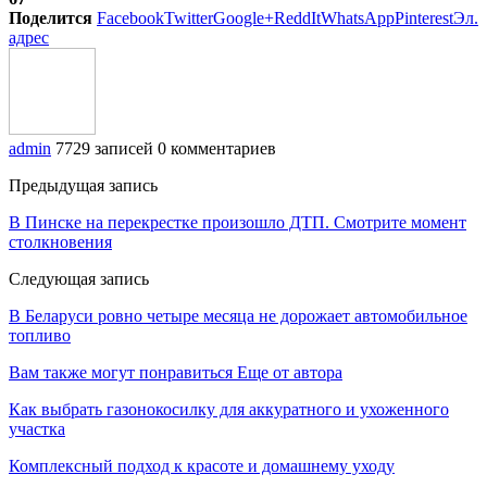
Поделится
Facebook
Twitter
Google+
ReddIt
WhatsApp
Pinterest
Эл.
адрес
admin
7729 записей
0 комментариев
Предыдущая запись
В Пинске на перекрестке произошло ДТП. Смотрите момент
столкновения
Следующая запись
В Беларуси ровно четыре месяца не дорожает автомобильное
топливо
Вам также могут понравиться
Еще от автора
Как выбрать газонокосилку для аккуратного и ухоженного
участка
Комплексный подход к красоте и домашнему уходу