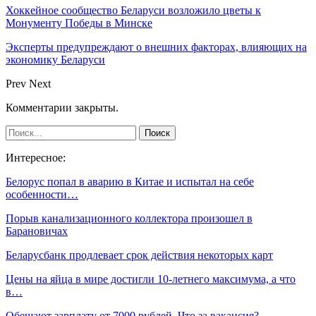
Хоккейное сообщество Беларуси возложило цветы к
Монументу Победы в Минске
Эксперты предупреждают о внешних факторах, влияющих на
экономику Беларуси
Prev
Next
Комментарии закрыты.
Интересное:
Белорус попал в аварию в Китае и испытал на себе
особенности…
Порыв канализационного коллектора произошел в
Барановичах
Беларусбанк продлевает срок действия некоторых карт
Цены на яйца в мире достигли 10-летнего максимума, а что
в…
Обещают зарплату от 7000 рублей. Что за вакансия?