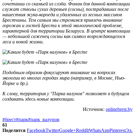
сочетании со скамьей из слэба. Фоном для данной композиции
служат стволы сухих деревьев (сосны), пострадавших после
нашествия жука-короеда и удаленных из лесных массивов
Брестчины. Тем самым мы стремимся привлечь внимание
горожан и гостей Бреста к этой экологической проблеме,
характерной для территории Беларуси. В центре композиции
— небольшой саженец сосны как символ возрождающегося
леса и новой жизни.
Подобным образом фокусируют внимание на вопросах
экологии во многих городах мира (например, в Москве, Нью-
Йорке и др.).
К слову, территория у "Парка валунов" позволяет в будущем
создавать здесь новые композиции.
Источник:
onlinebrest.by
#брест
#парк
#парк_валунов
61
Поделится
Facebook
Twitter
Google+
ReddIt
WhatsApp
Pinterest
Эл.