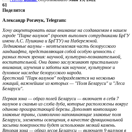
61
Поделится
Александр Рогачук, Telegram:
Хочу акцентировать ваше внимание на создаваемом в нашем
городе "Парке валунов" (проект выполнен сотрудниками БрГУ
имени А.С. Пушкина и БрГТУ) на Набережной.
Ледниковые валуны – неотъемлемая часть белорусского
ландшафта, представляющая собой особую ценность с
разных точек зрения: научной, культурно-познавательной,
воспитательной. Они давно заслуживают пристального
внимания, изучения и заботы как научное, культурное и
духовное наследие белорусского народа.
Брестский "Парк валунов" подразделяется на несколько
локаций, важнейшие из которых — "Поля Беларуси" и "Леса
Беларуси".
Первая зона — образ полей Беларуси — включает в себя 7
валунов и скамью из слэба дуба, которые расположены вокруг
одиноко произрастающей березы. Дополнят композицию
злаковые травы, символично напоминающие злаковые поля
Беларуси, элементы освещения, в качестве функциональной
засыпки поверхности будет использован мелкий камень.
Вторая зона — образ лесов Беларуси — включает 9 валунов в