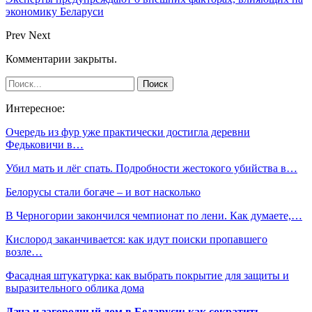
экономику Беларуси
Prev
Next
Комментарии закрыты.
Интересное:
Очередь из фур уже практически достигла деревни
Федьковичи в…
Убил мать и лёг спать. Подробности жестокого убийства в…
Белорусы стали богаче – и вот насколько
В Черногории закончился чемпионат по лени. Как думаете,…
Кислород заканчивается: как идут поиски пропавшего
возле…
Фасадная штукатурка: как выбрать покрытие для защиты и
выразительного облика дома
Дача и загородный дом в Беларуси: как сократить