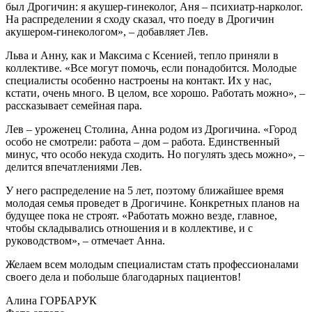
был Дрогичин: я акушер-гинеколог, Аня – психиатр-нарколог.
На распределении я сходу сказал, что поеду в Дрогичин
акушером-гинекологом», – добавляет Лев.
Льва и Анну, как и Максима с Ксенией, тепло приняли в
коллективе. «Все могут помочь, если понадобится. Молодые
специалисты особенно настроены на контакт. Их у нас,
кстати, очень много. В целом, все хорошо. Работать можно», –
рассказывает семейная пара.
Лев – уроженец Столина, Анна родом из Дрогичина. «Город
особо не смотрели: работа – дом – работа. Единственный
минус, что особо некуда сходить. Но погулять здесь можно», –
делится впечатлениями Лев.
У него распределение на 5 лет, поэтому ближайшее время
молодая семья проведет в Дрогичине. Конкретных планов на
будущее пока не строят. «Работать можно везде, главное,
чтобы складывались отношения и в коллективе, и с
руководством», – отмечает Анна.
Желаем всем молодым специалистам стать профессионалами
своего дела и побольше благодарных пациентов!
Алина ГОРБАРУК