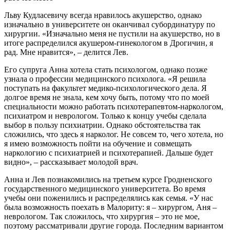
Льву Кудласевичу всегда нравилось акушерство, однако
изначально в университете он оканчивал субординатуру по
хирургии. «Изначально меня не пустили на акушерство, но в
итоге распределился акушером-гинекологом в Дрогичин, я
рад. Мне нравится», – делится Лев.
Его супруга Анна хотела стать психологом, однако позже
узнала о профессии медицинского психолога. «Я решила
поступать на факультет медико-психологического дела. Я
долгое время не знала, кем хочу быть, потому что по моей
специальности можно работать психотерапевтом-наркологом,
психиатром и неврологом. Только к концу учебы сделала
выбор в пользу психиатрии. Однако обстоятельства так
сложились, что здесь я нарколог. Не совсем то, чего хотела, но
я имею возможность пойти на обучение и совмещать
наркологию с психиатрией и психотерапией. Дальше будет
видно», – рассказывает молодой врач.
Анна и Лев познакомились на третьем курсе Гродненского
государственного медицинского университета. Во время
учебы они поженились и распределялись как семья. «У нас
была возможность поехать в Малориту: я – хирургом, Аня –
неврологом. Так сложилось, что хирургия – это не мое,
поэтому рассматривали другие города. Последним вариантом