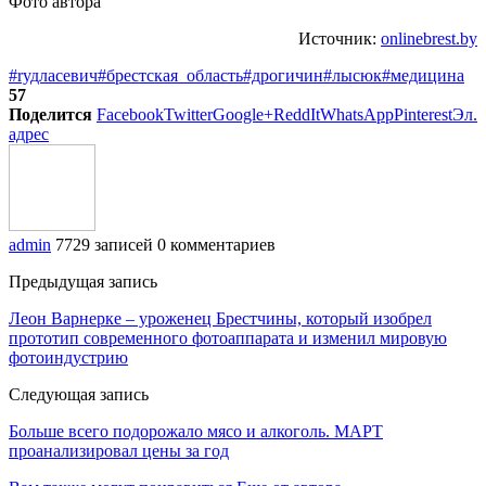
Фото автора
Источник:
onlinebrest.by
#rудласевич
#брестская_область
#дрогичин
#лысюк
#медицина
57
Поделится
Facebook
Twitter
Google+
ReddIt
WhatsApp
Pinterest
Эл.
адрес
admin
7729 записей
0 комментариев
Предыдущая запись
Леон Варнерке – уроженец Брестчины, который изобрел
прототип современного фотоаппарата и изменил мировую
фотоиндустрию
Следующая запись
Больше всего подорожало мясо и алкоголь. МАРТ
проанализировал цены за год