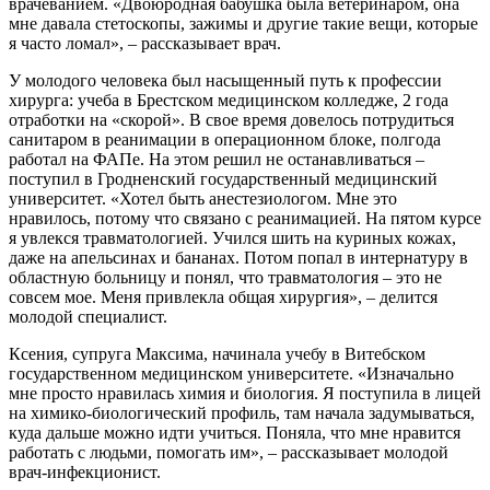
врачеванием. «Двоюродная бабушка была ветеринаром, она
мне давала стетоскопы, зажимы и другие такие вещи, которые
я часто ломал», – рассказывает врач.
У молодого человека был насыщенный путь к профессии
хирурга: учеба в Брестском медицинском колледже, 2 года
отработки на «скорой». В свое время довелось потрудиться
санитаром в реанимации в операционном блоке, полгода
работал на ФАПе. На этом решил не останавливаться –
поступил в Гродненский государственный медицинский
университет. «Хотел быть анестезиологом. Мне это
нравилось, потому что связано с реанимацией. На пятом курсе
я увлекся травматологией. Учился шить на куриных кожах,
даже на апельсинах и бананах. Потом попал в интернатуру в
областную больницу и понял, что травматология – это не
совсем мое. Меня привлекла общая хирургия», – делится
молодой специалист.
Ксения, супруга Максима, начинала учебу в Витебском
государственном медицинском университете. «Изначально
мне просто нравилась химия и биология. Я поступила в лицей
на химико-биологический профиль, там начала задумываться,
куда дальше можно идти учиться. Поняла, что мне нравится
работать с людьми, помогать им», – рассказывает молодой
врач-инфекционист.