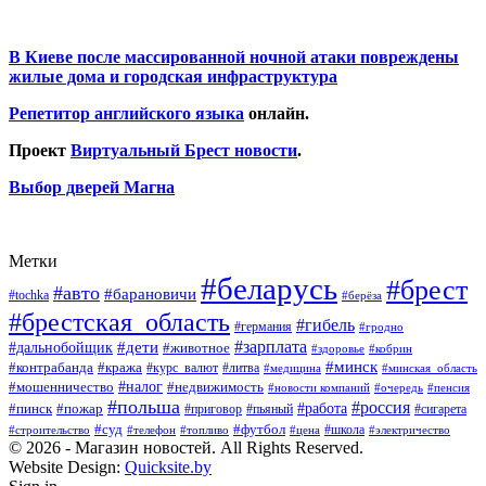
В Киеве после массированной ночной атаки повреждены
жилые дома и городская инфраструктура
Репетитор английского языка
онлайн.
Проект
Виртуальный Брест новости
.
Выбор дверей Магна
Метки
#беларусь
#брест
#авто
#барановичи
#tochka
#берёза
#брестская_область
#гибель
#германия
#гродно
#зарплата
#дальнобойщик
#дети
#животное
#кобрин
#здоровье
#минск
#контрабанда
#кража
#курс_валют
#литва
#медицина
#минская_область
#налог
#мошенничество
#недвижимость
#новости компаний
#пенсия
#очередь
#польша
#россия
#работа
#пожар
#пинск
#приговор
#сигарета
#пьяный
#суд
#футбол
#топливо
#цена
#школа
#электричество
#строительство
#телефон
© 2026 - Магазин новостей. All Rights Reserved.
Website Design:
Quicksite.by