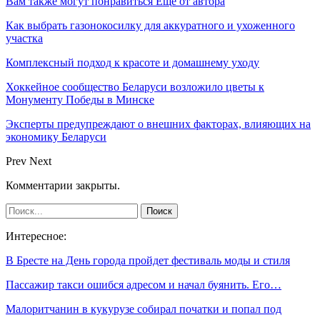
Вам также могут понравиться
Еще от автора
Как выбрать газонокосилку для аккуратного и ухоженного
участка
Комплексный подход к красоте и домашнему уходу
Хоккейное сообщество Беларуси возложило цветы к
Монументу Победы в Минске
Эксперты предупреждают о внешних факторах, влияющих на
экономику Беларуси
Prev
Next
Комментарии закрыты.
Интересное:
В Бресте на День города пройдет фестиваль моды и стиля
Пассажир такси ошибся адресом и начал буянить. Его…
Малоритчанин в кукурузе собирал початки и попал под