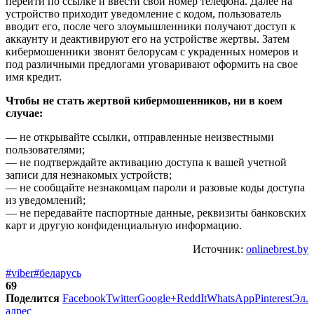
перейти по ссылке и ввести свой номер телефона. Далее на
устройство приходит уведомление с кодом, пользователь
вводит его, после чего злоумышленники получают доступ к
аккаунту и деактивируют его на устройстве жертвы. Затем
кибермошенники звонят белорусам с украденных номеров и
под различными предлогами уговаривают оформить на свое
имя кредит.
Чтобы не стать жертвой кибермошенников, ни в коем
случае:
— не открывайте ссылки, отправленные неизвестными
пользователями;
— не подтверждайте активацию доступа к вашей учетной
записи для незнакомых устройств;
— не сообщайте незнакомцам пароли и разовые коды доступа
из уведомлений;
— не передавайте паспортные данные, реквизиты банковских
карт и другую конфиденциальную информацию.
Источник:
onlinebrest.by
#viber
#беларусь
69
Поделится
Facebook
Twitter
Google+
ReddIt
WhatsApp
Pinterest
Эл.
адрес