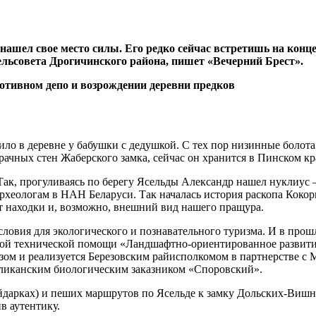
ашел свое место силы. Его редко сейчас встретишь на концерт
льсовета Дрогичинского района, пишет «Вечерний Брест».
ло в деревне у бабушки с дедушкой. С тех пор низинные болота 
чных стен Жаберского замка, сейчас он хранится в Пинском кра
Так, прогуливаясь по берегу Ясельды Александр нашел нуклиус 
рхеологам в НАН Беларуси. Так началась история раскопа Кокори
ст находки и, возможно, внешний вид нашего пращура.
словия для экологического и познавательного туризма. И в прош
ой технической помощи «Ландшафтно-ориентированное развитие
зом и реализуется Березовским райисполкомом в партнерстве с
бликанским биологическим заказником «Споровский».
айдарках) и пеших маршрутов по Ясельде к замку Дольских-Виш
в аутентику.