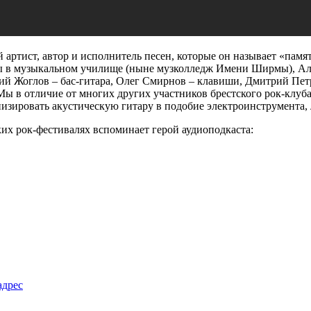
 артист, автор и исполнитель песен, которые он называет «памя
ебы в музыкальном училище (ныне музколледж Имени Ширмы), Ал
лий Жоглов – бас-гитара, Олег Смирнов – клавиши, Дмитрий Пет
ы в отличие от многих других участников брестского рок-клуба,
низировать акустическую гитару в подобие электроинструмента,
ких рок-фестивалях вспоминает герой аудиоподкаста:
адрес