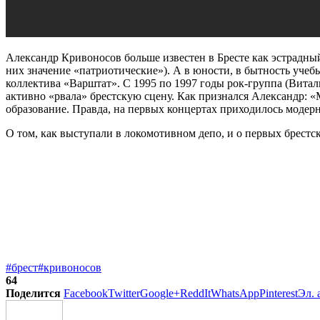
Александр Кривоносов больше известен в Бресте как эстрадный
них значение «патриотические»). А в юности, в бытность уч
коллектива «Варштат». С 1995 по 1997 годы рок-группа (Вита
активно «рвала» брестскую сцену. Как признался Александр: «М
образование. Правда, на первых концертах приходилось модер
О том, как выступали в локомотивном депо, и о первых брестс
#брест
#кривоносов
64
Поделится
Facebook
Twitter
Google+
ReddIt
WhatsApp
Pinterest
Эл. 