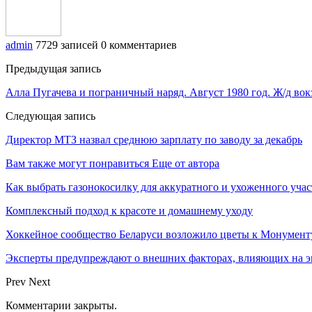
admin
7729 записей
0 комментариев
Предыдущая запись
Алла Пугачева и пограничный наряд. Август 1980 год. Ж/д вок
Следующая запись
Директор МТЗ назвал среднюю зарплату по заводу за декабрь
Вам также могут понравиться
Еще от автора
Как выбрать газонокосилку для аккуратного и ухоженного учас
Комплексный подход к красоте и домашнему уходу
Хоккейное сообщество Беларуси возложило цветы к Монумен
Эксперты предупреждают о внешних факторах, влияющих на э
Prev
Next
Комментарии закрыты.