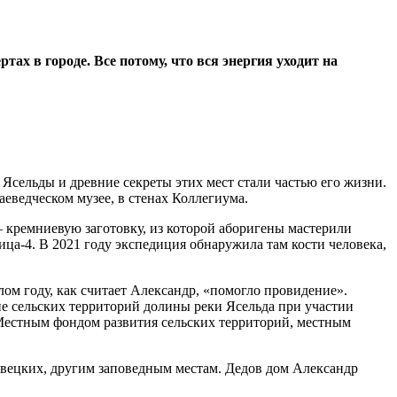
ах в городе. Все потому, что вся энергия уходит на
Ясельды и древние секреты этих мест стали частью его жизни.
еведческом музее, в стенах Коллегиума.
– кремниевую заготовку, из которой аборигены мастерили
ца-4. В 2021 году экспедиция обнаружила там кости человека,
лом году, как считает Александр, «помогло провидение».
 сельских территорий долины реки Ясельда при участии
 Местным фондом развития сельских территорий, местным
нвецких, другим заповедным местам. Дедов дом Александр