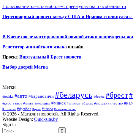
Пользование электромобилем: преимущества и особенности
Переговорный процесс между США и Ираном столкнулся с
В Киеве после массированной ночной атаки повреждены жи
Репетитор английского языка
онлайн.
Проект
Виртуальный Брест новости
.
Выбор дверей Магна
Метки
#беларусь
#брест
#
#авто
#барановичи
#tochka
#берёза
#минск
#нал
#мошенничество
#курс_валют
#литва
#медицина
#минская_область
#футбол
#топливо
#цена
#школа
#электричество
© 2026 - Магазин новостей. All Rights Reserved.
Website Design:
Quicksite.by
Sign in