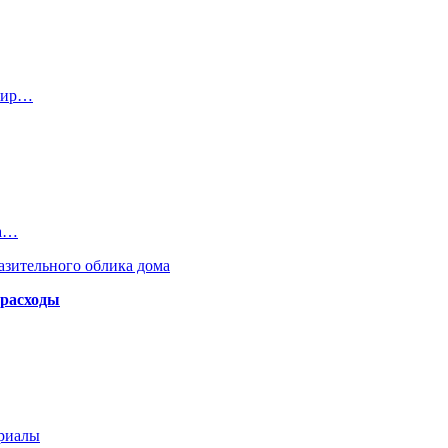
ртир…
за…
азительного облика дома
 расходы
ериалы