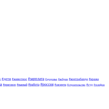
#зарплата
к
#дети
#животное
#контрабанда
#кража
#кобрин
#здоровье
а
#россия
#работа
#суд
#приговор
#сигарета
#пьяный
#строительство
#телефон