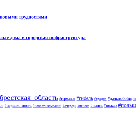
 новыми трудностями
лые дома и городская инфраструктура
брестская_область
#гибель
#дальнобойщи
#германия
#гродно
#польш
ог
#недвижимость
#пожар
#пинск
#новости компаний
#пенсия
#очередь