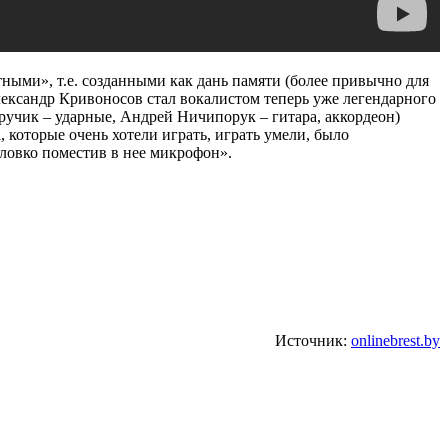
тными», т.е. созданными как дань памяти (более привычно для
ександр Кривоносов стал вокалистом теперь уже легендарного
ручик – ударные, Андрей Ничипорук – гитара, аккордеон)
 которые очень хотели играть, играть умели, было
 ловко поместив в нее микрофон».
Источник:
onlinebrest.by