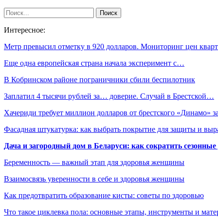
Интересное:
Метр превысил отметку в 920 долларов. Мониторинг цен ква
Еще одна европейская страна начала эксперимент с…
В Кобринском районе пограничники сбили беспилотник
Заплатил 4 тысячи рублей за… доверие. Случай в Брестской…
Хачериди требует миллион долларов от брестского «Динамо» 
Фасадная штукатурка: как выбрать покрытие для защиты и выр
Дача и загородный дом в Беларуси: как сократить сезонные
Беременность — важный этап для здоровья женщины
Взаимосвязь уверенности в себе и здоровья женщины
Как предотвратить образование кисты: советы по здоровью
Что такое циклевка пола: основные этапы, инструменты и мат