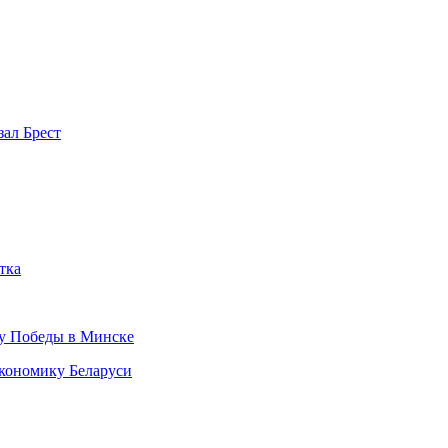
зал Брест
тка
ту Победы в Минске
кономику Беларуси