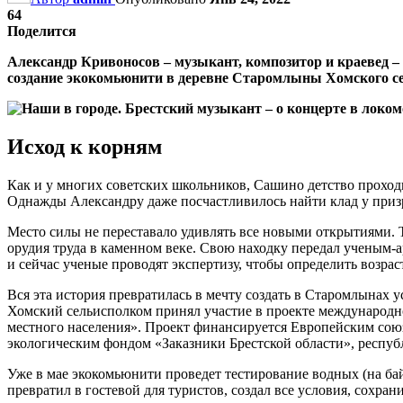
64
Поделится
Александр Кривоносов – музыкант, композитор и краевед – н
создание экокомьюнити в деревне Старомлыны Хомского се
Исход к корням
Как и у многих советских школьников, Сашино детство проходи
Однажды Александру даже посчастливилось найти клад у призра
Место силы не переставало удивлять все новыми открытиями. 
орудия труда в каменном веке. Свою находку передал ученым-а
и сейчас ученые проводят экспертизу, чтобы определить возра
Вся эта история превратилась в мечту создать в Старомлынах у
Хомский сельисполком принял участие в проекте международн
местного населения». Проект финансируется Европейским сою
экологическим фондом «Заказники Брестской области», респу
Уже в мае экокомьюнити проведет тестирование водных (на б
превратил в гостевой для туристов, создал все условия, сохрани