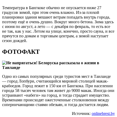
Температура в Бангкоке обычно не опускается ниже 27
градусов зимой, при этом очень влажно. Из-за плохой
планировки здания мешают ветрам попадать внутрь города,
поэтому ещё и очень душно. Вокруг много бетона. Зима здесь
с июня по август, а лето — с декабря по февраль, то есть все
не так, как у нас. Летом на улице, конечно, просто сауна, и все
прячутся по домам и торговым центрам, а зимой наступает
сезон дождей.
ФОТОФАКТ
Одно из самых популярных среди туристов мест в Таиланде
— город Лопбури, считающийся мировой столицей макак-
крабоедов. Город лежит в 150 км от Бангкока. При населении
города 58 тысяч человек там живет до 9000 макак. Иногда они
устраивают «набеги» на город, и тогда страдает имущество.
Временами происходят ожесточенные столкновения между
соперничающими стаями обезьян, и тогда достается людям.
Источник:
onlinebrest.by