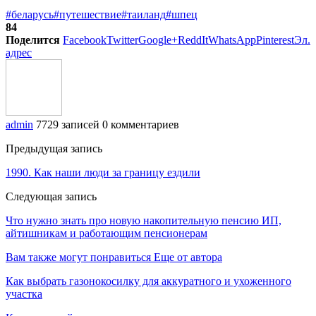
#беларусь
#путешествие
#таиланд
#шпец
84
Поделится
Facebook
Twitter
Google+
ReddIt
WhatsApp
Pinterest
Эл.
адрес
admin
7729 записей
0 комментариев
Предыдущая запись
1990. Как наши люди за границу ездили
Следующая запись
Что нужно знать про новую накопительную пенсию ИП,
айтишникам и работающим пенсионерам
Вам также могут понравиться
Еще от автора
Как выбрать газонокосилку для аккуратного и ухоженного
участка