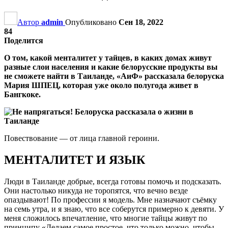
Автор
admin
Опубликовано
Сен 18, 2022
84
Поделится
О том, какой менталитет у тайцев, в каких домах живут
разные слои населения и какие белорусские продукты вы
не сможете найти в Таиланде, «АиФ» рассказала белоруска
Мария ШПЕЦ, которая уже около полугода живет в
Бангкоке.
Повествование — от лица главной героини.
МЕНТАЛИТЕТ И ЯЗЫК
Люди в Таиланде добрые, всегда готовы помочь и подсказать.
Они настолько никуда не торопятся, что вечно везде
опаздывают! По профессии я модель. Мне назначают съёмку
на семь утра, и я знаю, что все соберутся примерно к девяти. У
меня сложилось впечатление, что многие тайцы живут по
принципу «Делаем самое простое, что только можно, чтобы