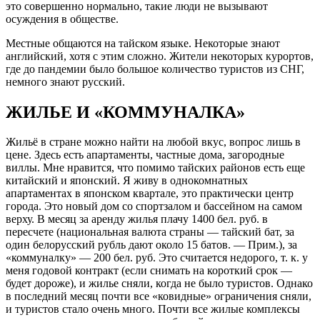
это совершенно нормально, такие люди не вызывают
осуждения в обществе.
Местные общаются на тайском языке. Некоторые знают
английский, хотя с этим сложно. Жители некоторых курортов,
где до пандемии было большое количество туристов из СНГ,
немного знают русский.
ЖИЛЬЕ И «КОММУНАЛКА»
Жильё в стране можно найти на любой вкус, вопрос лишь в
цене. Здесь есть апартаменты, частные дома, загородные
виллы. Мне нравится, что помимо тайских районов есть еще
китайский и японский. Я живу в однокомнатных
апартаментах в японском квартале, это практически центр
города. Это новый дом со спортзалом и бассейном на самом
верху. В месяц за аренду жилья плачу 1400 бел. руб. в
пересчете (национальная валюта страны — тайский бат, за
один белорусский рубль дают около 15 батов. — Прим.), за
«коммуналку» — 200 бел. руб. Это считается недорого, т. к. у
меня годовой контракт (если снимать на короткий срок —
будет дороже), и жилье сняли, когда не было туристов. Однако
в последний месяц почти все «ковидные» ограничения сняли,
и туристов стало очень много. Почти все жилые комплексы