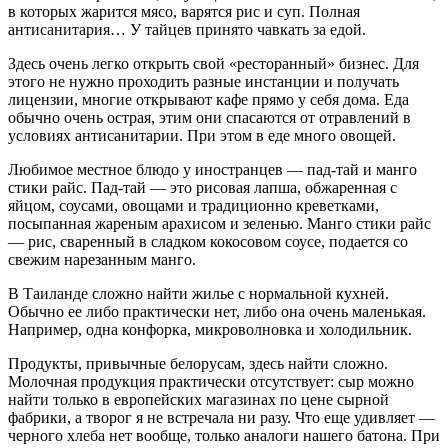
в которых жарится мясо, варятся рис и суп. Полная
антисанитария… У тайцев принято чавкать за едой.
Здесь очень легко открыть свой «ресторанный» бизнес. Для
этого не нужно проходить разные инстанции и получать
лицензии, многие открывают кафе прямо у себя дома. Еда
обычно очень острая, этим они спасаются от отравлений в
условиях антисанитарии. При этом в еде много овощей.
Любимое местное блюдо у иностранцев — пад-тай и манго
стики райс. Пад-тай — это рисовая лапша, обжаренная с
яйцом, соусами, овощами и традиционно креветками,
посыпанная жареным арахисом и зеленью. Манго стики райс
— рис, сваренный в сладком кокосовом соусе, подается со
свежим нарезанным манго.
В Таиланде сложно найти жилье с нормальной кухней.
Обычно ее либо практически нет, либо она очень маленькая.
Например, одна конфорка, микроволновка и холодильник.
Продукты, привычные белорусам, здесь найти сложно.
Молочная продукция практически отсутствует: сыр можно
найти только в европейских магазинах по цене сырной
фабрики, а творог я не встречала ни разу. Что еще удивляет —
черного хлеба нет вообще, только аналоги нашего батона. При