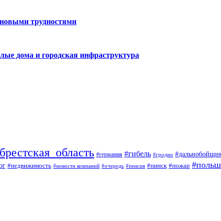
 новыми трудностями
лые дома и городская инфраструктура
брестская_область
#гибель
#дальнобойщи
#германия
#гродно
#польш
ог
#недвижимость
#пожар
#пинск
#новости компаний
#пенсия
#очередь