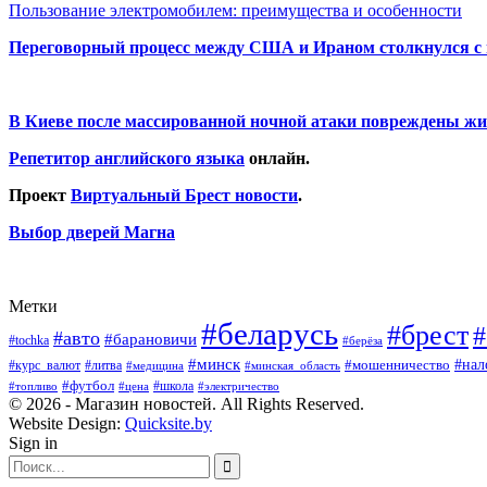
Пользование электромобилем: преимущества и особенности
Переговорный процесс между США и Ираном столкнулся с
В Киеве после массированной ночной атаки повреждены жи
Репетитор английского языка
онлайн.
Проект
Виртуальный Брест новости
.
Выбор дверей Магна
Метки
#беларусь
#брест
#
#авто
#барановичи
#tochka
#берёза
#минск
#нал
#мошенничество
#курс_валют
#литва
#медицина
#минская_область
#футбол
#топливо
#цена
#школа
#электричество
© 2026 - Магазин новостей. All Rights Reserved.
Website Design:
Quicksite.by
Sign in