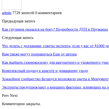
admin
7729 записей
0 комментариев
Предыдущая запись
Как грузовик оказался на боку? Подробности ДТП в Пружанах
Следующая запись
Что делать с долларами: советы эксперта, если у вас от $1000 д
Вам также могут понравиться
Еще от автора
Как выбрать газонокосилку для аккуратного и ухоженного учас
Комплексный подход к красоте и домашнему уходу
Хоккейное сообщество Беларуси возложило цветы к Монумен
Эксперты предупреждают о внешних факторах, влияющих на э
Prev
Next
Комментарии закрыты.