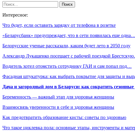
Интересное:
Что будет, если оставить зарядку от телефона в розетке
«Беларусбанк» предупреждает, что в сети появилась еще одна
Белорусские ученые рассказали, каким будет лето в 2050 году
Александр Лукашенко посещает с рабочей поездкой Брестску
Водитель хотел отомстить сотруднику ГАИ и сам попал под…
Фасадная штукатурка: как выбрать покрытие для защиты и выр
Дача и загородный дом в Беларуси: как сократить сезонные
Беременность — важный этап для здоровья женщины
Взаимосвязь уверенности в себе и здоровья женщины
Как предотвратить образование кисты: советы по здоровью
Что такое циклевка пола: основные этапы, инструменты и мат