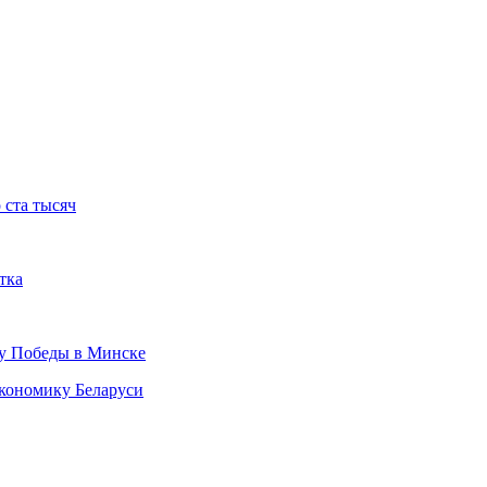
о ста тысяч
тка
ту Победы в Минске
кономику Беларуси