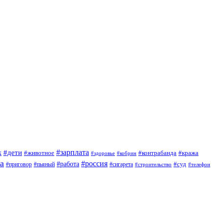
#зарплата
к
#дети
#животное
#контрабанда
#кража
#кобрин
#здоровье
а
#россия
#работа
#суд
#приговор
#сигарета
#пьяный
#строительство
#телефон