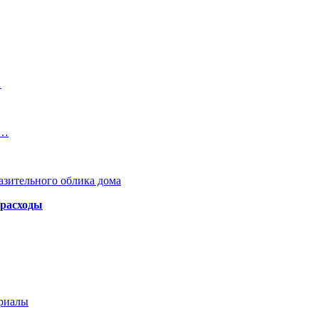
…
ю…
азительного облика дома
 расходы
ериалы