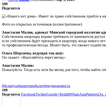
109
Поделится
Фото из открытых источников (иллюстративное)
Анастасия Малик, адвокат Минской городской коллегии ад
Собственник квартиры вправе требовать от нанимателя доступ 
если собственник будет приходить в квартиру, когда никого не
то профилактическая беседа. Может быть, это сможет подейство
Ольга Шерснева
, ведущая ток-шоу:
Он скажет: «Выселяйтесь через месяц».
Анастасия Малик:
Пожалуйста. Тогда есть хотя бы месяц для того, чтобы найти с
#беларусь
#квартира
#ключ
#недвижимость
109
Поделится
Facebook
Twitter
Google+
ReddIt
WhatsApp
Pinterest
Эл. 