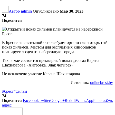
Автор
admin
Опубликовано
Мар 30, 2023
74
Поделится
В Бресте на системной основе будет организован открытый
показ фильмов. Местом для бесплатных киносеансов
планируется сделать набережную города.
Так, в мае состоится премьерный показ фильма Карена
Шахназарова «Хитровка. Знак четырех».
Не исключено участие Карена Шахназарова.
Источник:
onlinebrest.by
#брест
#фильм
74
Поделится
Facebook
Twitter
Google+
ReddIt
WhatsApp
Pinterest
Эл.
адрес