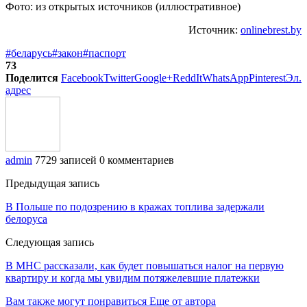
Фото: из открытых источников (иллюстративное)
Источник:
onlinebrest.by
#беларусь
#закон
#паспорт
73
Поделится
Facebook
Twitter
Google+
ReddIt
WhatsApp
Pinterest
Эл.
адрес
admin
7729 записей
0 комментариев
Предыдущая запись
В Польше по подозрению в кражах топлива задержали
белоруса
Следующая запись
В МНС рассказали, как будет повышаться налог на первую
квартиру и когда мы увидим потяжелевшие платежки
Вам также могут понравиться
Еще от автора