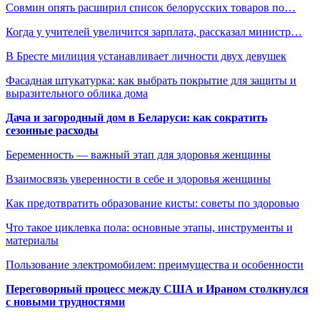
Совмин опять расширил список белорусских товаров по…
Когда у учителей увеличится зарплата, рассказал министр…
В Бресте милиция устанавливает личности двух девушек
Фасадная штукатурка: как выбрать покрытие для защиты и
выразительного облика дома
Дача и загородный дом в Беларуси: как сократить
сезонные расходы
Беременность — важный этап для здоровья женщины
Взаимосвязь уверенности в себе и здоровья женщины
Как предотвратить образование кисты: советы по здоровью
Что такое циклевка пола: основные этапы, инструменты и
материалы
Пользование электромобилем: преимущества и особенности
Переговорный процесс между США и Ираном столкнулся
с новыми трудностями