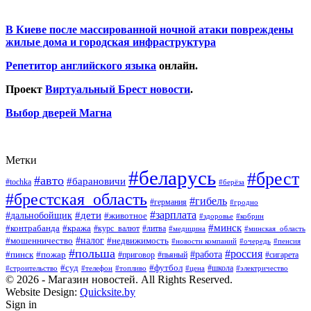
В Киеве после массированной ночной атаки повреждены
жилые дома и городская инфраструктура
Репетитор английского языка
онлайн.
Проект
Виртуальный Брест новости
.
Выбор дверей Магна
Метки
#беларусь
#брест
#авто
#барановичи
#tochka
#берёза
#брестская_область
#гибель
#германия
#гродно
#зарплата
#дальнобойщик
#дети
#животное
#кобрин
#здоровье
#минск
#контрабанда
#кража
#курс_валют
#литва
#медицина
#минская_область
#налог
#мошенничество
#недвижимость
#новости компаний
#пенсия
#очередь
#польша
#россия
#работа
#пожар
#пинск
#приговор
#сигарета
#пьяный
#суд
#футбол
#топливо
#цена
#школа
#электричество
#строительство
#телефон
© 2026 - Магазин новостей. All Rights Reserved.
Website Design:
Quicksite.by
Sign in