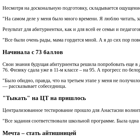
Несмотря на доскональную подготовку, складывается ощущение,
"На самом деле у меня было много времени. Я люблю читать, за
Результат для абитуриентки, как и для всей ее семьи и педагог
"Все были очень рады, мама гордится мной. А я до сих пор пов
Начинала с 73 баллов
Свои знания будущая абитуриентка решила попробовать еще в д
76. Физику сдала уже в 11-м классе – на 95. А прогресс по бел
"Было обидно, правда, что на третьем этапе у меня не получило
— рассказывает собеседница.
"Тыкать" на ЦТ на пришлось
Централизованное тестирование прошло для Анастасии волнител
"Все задания соответствовали школьной программе. Была одна з
Мечта – стать айтишницей