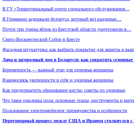
В ГУ «Территориальный центр социального обслуживания…
В Германии задержали белоруса, который вез краденые…
Почти три тонны яблок из Брестской области уничтожили в…
Свято-Воскресенский Собор в Бресте
Фасадная штукатурка: как выбрать покрытие для защиты и выр
Дача и загородный дом в Беларуси: как сократить сезонные
Беременность — важный этап для здоровья женщины
Взаимосвязь уверенности в себе и здоровья женщины
Как предотвратить образование кисты: советы по здоровью
Что такое циклевка пола: основные этапы, инструменты и мат
Пользование электромобилем: преимущества и особенности
Переговорный процесс между США и Ираном столкнулся с