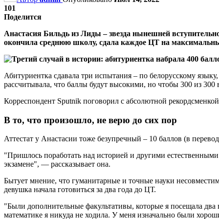
101
Поделится
Анастасия Бильдь из Лиды – звезда нынешней вступительно
окончила среднюю школу, сдала каждое ЦТ на максимальный
Абитуриентка сдавала три испытания – по белорусскому языку, 
рассчитывала, что баллы будут высокими, но чтобы 300 из 30
Корреспондент Sputnik поговорил с абсолютной рекордсменкой 
В то, что произошло, не верю до сих пор
Аттестат у Анастасии тоже безупречный – 10 баллов (в перевод
"Пришлось поработать над историей и другими естественными н
экзамене", — рассказывает она.
Бытует мнение, что гуманитарные и точные науки несовместимы
девушка начала готовиться за два года до ЦТ.
"Были дополнительные факультативы, которые я посещала два го
математике я никуда не ходила. У меня изначально были хоро