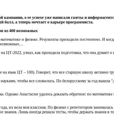
й кампании, о ее успехе уже написали газеты и информагент
 балл, а теперь мечтает о карьере программиста.
математике и физике. Результаты приходили постепенно. И когда 
0 возможных…
на ЦТ-2022, узнал, как проходила подготовка, что она думает о
е на язык ЦТ – 100). Говорит, что все старшую школу активно т
ауками, чтобы все сложилось. По белорусскому за год вышла "де
. Однако Анастасии удалось доказать обратное: по математике и
да, их вела моя классная. По физике с репетитором занималась о
шие знания. Лишь иногда решала тесты, чтобы держать знания в