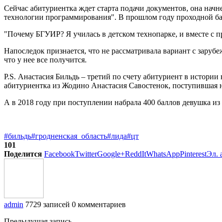
Сейчас абитуриентка ждет старта подачи документов, она нач
технологии программирования". В прошлом году проходной бал
"Почему БГУИР? Я училась в детском технопарке, и вместе с п
Напоследок признается, что не рассматривала вариант с зарубеж
что у нее все получится.
P.S. Анастасия Бильдь – третий по счету абитуриент в истории
абитуриентка из Жодино Анастасия Савостенок, поступившая
А в 2018 году при поступлении набрала 400 баллов девушка и
#бильдь
#гродненская_область
#лида
#цт
101
Поделится
Facebook
Twitter
Google+
ReddIt
WhatsApp
Pinterest
Эл. 
admin
7729 записей
0 комментариев
Предыдущая запись