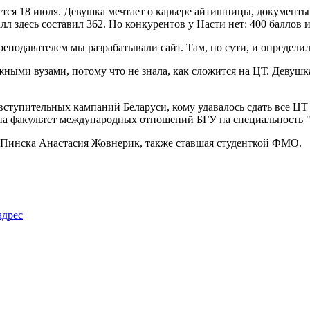
нется 18 июля. Девушка мечтает о карьере айтишницы, документ
л здесь составил 362. Но конкурентов у Насти нет: 400 баллов
реподавателем мы разрабатывали сайт. Там, по сути, и определи
ными вузами, потому что не знала, как сложится на ЦТ. Девушка 
 вступительных кампаний Беларуси, кому удавалось сдать все ЦТ 
 на факультет международных отношений БГУ на специальность
з Пинска Анастасия Жовнерик, также ставшая студенткой ФМО.
адрес