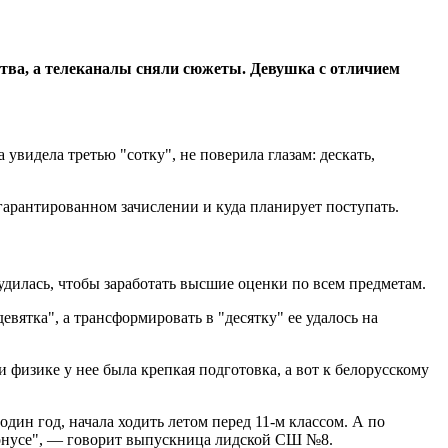
ства, а телеканалы сняли сюжеты. Девушка с отличием
увидела третью "сотку", не поверила глазам: дескать,
 гарантированном зачислении и куда планирует поступать.
рудилась, чтобы заработать высшие оценки по всем предметам.
вятка", а трансформировать в "десятку" ее удалось на
 физике у нее была крепкая подготовка, а вот к белорусскому
дин год, начала ходить летом перед 11-м классом. А по
 тонусе", — говорит выпускница лидской СШ №8.