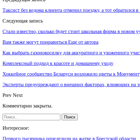
Таксист без ведома клиента отменил поездку, а тот обратился 
Следующая запись
Стало известно, сколько будет стоит школьная форма в новом у
Вам также могут понравиться
Еще от автора
Как выбрать газонокосилку для аккуратного и ухоженного учас
Комплексный подход к красоте и домашнему уходу
Хоккейное сообщество Беларуси возложило цветы к Монумен
Эксперты предупреждают о внешних факторах, влияющих на э
Prev
Next
Комментарии закрыты.
Интересное:
Первого тысячника определили на жатве в Брестской области