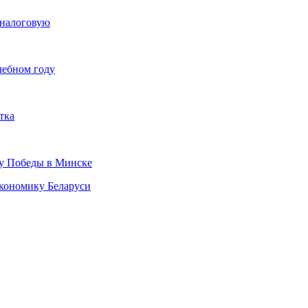
в налоговую
чебном году
тка
ту Победы в Минске
кономику Беларуси