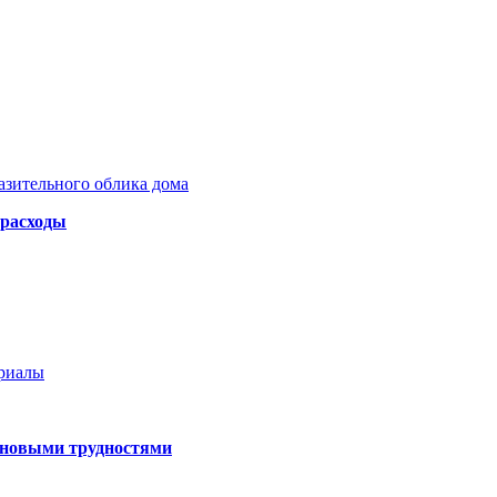
азительного облика дома
 расходы
ериалы
 новыми трудностями