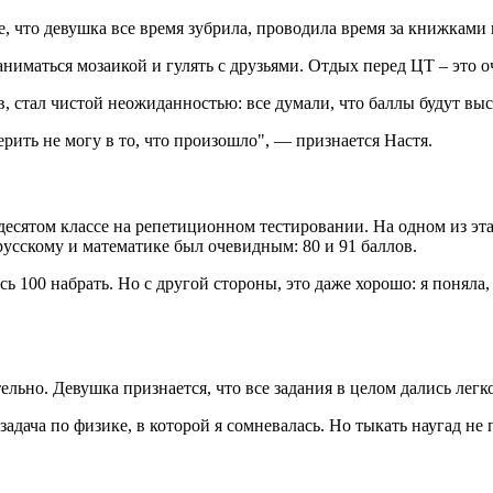
 что девушка все время зубрила, проводила время за книжками 
ниматься мозаикой и гулять с друзьями. Отдых перед ЦТ – это о
ов, стал чистой неожиданностью: все думали, что баллы будут вы
ерить не могу в то, что произошло", — признается Настя.
есятом классе на репетиционном тестировании. На одном из эта
орусскому и математике был очевидным: 80 и 91 баллов.
сь 100 набрать. Но с другой стороны, это даже хорошо: я поняла
ьно. Девушка признается, что все задания в целом дались легко
адача по физике, в которой я сомневалась. Но тыкать наугад не