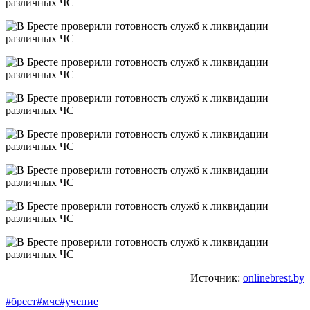
Источник:
onlinebrest.by
#брест
#мчс
#учение