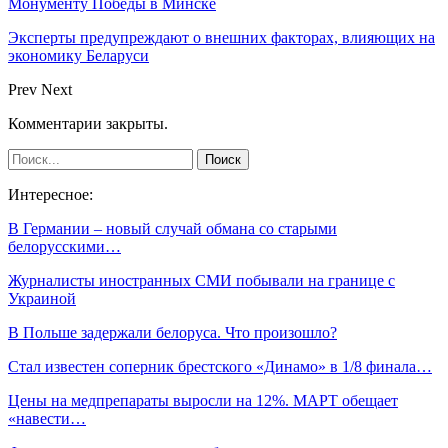
Монументу Победы в Минске
Эксперты предупреждают о внешних факторах, влияющих на
экономику Беларуси
Prev
Next
Комментарии закрыты.
Интересное:
В Германии – новый случай обмана со старыми
белорусскими…
Журналисты иностранных СМИ побывали на границе с
Украиной
В Польше задержали белоруса. Что произошло?
Стал известен соперник брестского «Динамо» в 1/8 финала…
Цены на медпрепараты выросли на 12%. МАРТ обещает
«навести…