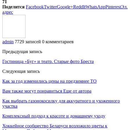
71
Поделится
Facebook
Twitter
Google+
ReddIt
WhatsApp
Pinterest
Эл.
адрес
admin
7729 записей
0 комментариев
Предыдущая запись
Гостиница «Буг» и театр. Старые фото Бреста
Следующая запись
Как за год изменились цены на предзимнее ТО
Вам также могут понравиться
Еще от автора
Как выбрать газонокосилку для аккуратного и ухоженного
участка
Комплексный подход к красоте и домашнему уходу
Хоккейное сообщество Беларуси возложило цветы к