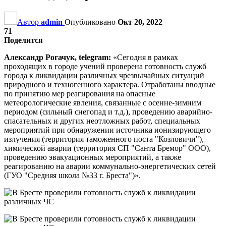
Автор
admin
Опубликовано
Окт 20, 2022
71
Поделится
Александр Рогачук, telegram:
«Сегодня в рамках
проходящих в городе учений проверена готовность служб
города к ликвидации различных чрезвычайных ситуаций
природного и техногенного характера. Отработаны вводные
по принятию мер реагирования на опасные
метеорологические явления, связанные с осенне-зимним
периодом (сильный снегопад и т.д.), проведению аварийно-
спасательных и других неотложных работ, специальных
мероприятий при обнаружении источника ионизирующего
излучения (территория таможенного поста "Козловичи"),
химической аварии (территория СП "Санта Бремор" ООО),
проведению эвакуационных мероприятий, а также
реагированию на аварии коммунально-энергетических сетей
(ГУО "Средняя школа №33 г. Бреста")».