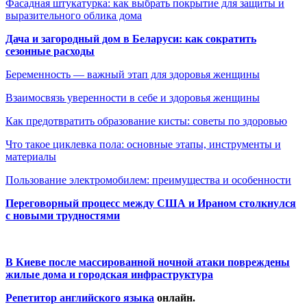
Фасадная штукатурка: как выбрать покрытие для защиты и
выразительного облика дома
Дача и загородный дом в Беларуси: как сократить
сезонные расходы
Беременность — важный этап для здоровья женщины
Взаимосвязь уверенности в себе и здоровья женщины
Как предотвратить образование кисты: советы по здоровью
Что такое циклевка пола: основные этапы, инструменты и
материалы
Пользование электромобилем: преимущества и особенности
Переговорный процесс между США и Ираном столкнулся
с новыми трудностями
В Киеве после массированной ночной атаки повреждены
жилые дома и городская инфраструктура
Репетитор английского языка
онлайн.