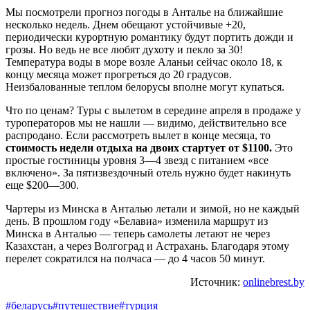
Мы посмотрели прогноз погоды в Анталье на ближайшие
несколько недель. Днем обещают устойчивые +20,
периодически курортную романтику будут портить дожди и
грозы. Но ведь не все любят духоту и пекло за 30!
Температура воды в море возле Аланьи сейчас около 18, к
концу месяца может прогреться до 20 градусов.
Неизбалованные теплом белорусы вполне могут купаться.
Что по ценам? Туры с вылетом в середине апреля в продаже у
туроператоров мы не нашли — видимо, действительно все
распродано. Если рассмотреть вылет в конце месяца, то
стоимость недели отдыха на двоих стартует от $1100.
Это
простые гостиницы уровня 3—4 звезд с питанием «все
включено». За пятизвездочный отель нужно будет накинуть
еще $200—300.
Чартеры из Минска в Анталью летали и зимой, но не каждый
день. В прошлом году «Белавиа» изменила маршрут из
Минска в Анталью — теперь самолеты летают не через
Казахстан, а через Волгоград и Астрахань. Благодаря этому
перелет сократился на полчаса — до 4 часов 50 минут.
Источник:
onlinebrest.by
#беларусь
#путешествие
#турция