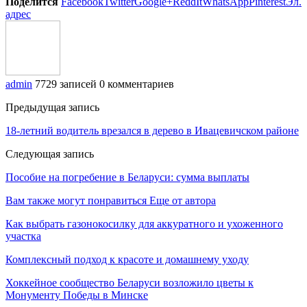
Поделится
Facebook
Twitter
Google+
ReddIt
WhatsApp
Pinterest
Эл.
адрес
admin
7729 записей
0 комментариев
Предыдущая запись
18-летний водитель врезался в дерево в Ивацевичском районе
Следующая запись
Пособие на погребение в Беларуси: сумма выплаты
Вам также могут понравиться
Еще от автора
Как выбрать газонокосилку для аккуратного и ухоженного
участка
Комплексный подход к красоте и домашнему уходу
Хоккейное сообщество Беларуси возложило цветы к
Монументу Победы в Минске