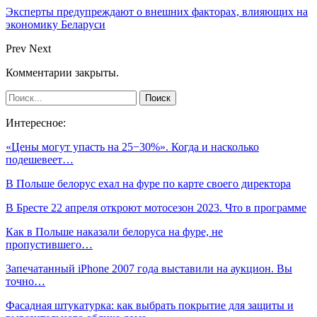
Эксперты предупреждают о внешних факторах, влияющих на
экономику Беларуси
Prev
Next
Комментарии закрыты.
Интересное:
«Цены могут упасть на 25−30%». Когда и насколько
подешевеет…
В Польше белорус ехал на фуре по карте своего директора
В Бресте 22 апреля откроют мотосезон 2023. Что в программе
Как в Польше наказали белоруса на фуре, не
пропустившего…
Запечатанный iPhone 2007 года выставили на аукцион. Вы
точно…
Фасадная штукатурка: как выбрать покрытие для защиты и