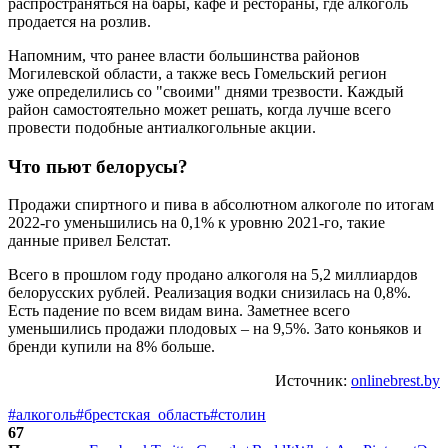
распространяться на бары, кафе и рестораны, где алкоголь
продается на розлив.
Напомним, что ранее власти большинства районов
Могилевской области, а также весь Гомельский регион
уже определились со "своими" днями трезвости. Каждый
район самостоятельно может решать, когда лучше всего
провести подобные антиалкогольные акции.
Что пьют белорусы?
Продажи спиртного и пива в абсолютном алкоголе по итогам
2022-го уменьшились на 0,1% к уровню 2021-го, такие
данные привел Белстат.
Всего в прошлом году продано алкоголя на 5,2 миллиардов
белорусских рублей. Реализация водки снизилась на 0,8%.
Есть падение по всем видам вина. Заметнее всего
уменьшились продажи плодовых – на 9,5%. Зато коньяков и
бренди купили на 8% больше.
Источник:
onlinebrest.by
#алкоголь
#брестская_область
#столин
67