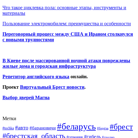
Что такое циклевка пола: основные этапы, инструменты и
материалы
Пользование электромобилем: преимущества и особенности
Переговорный процесс между США и Ираном столкнулся
с новыми трудностями
В Киеве после массированной ночной атаки повреждены
жилые дома и городская инфраструктура
Репетитор английского языка
онлайн.
Проект
Виртуальный Брест новости
.
Выбор дверей Магна
Метки
#беларусь
#брест
#авто
#барановичи
#tochka
#берёза
#брестская_область
#гибель
#германия
#гродно