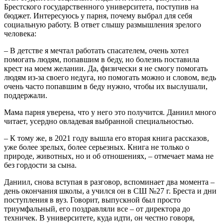
Брестского государственного университета, поступив на
бюджет. Интересуюсь у парня, почему выбрал для себя
социальную работу. В ответ слышу размышления зрелого
человека:
– В детстве я мечтал работать спасателем, очень хотел
помогать людям, попавшим в беду, но болезнь поставила
крест на моем желании. Да, физически я не смогу помогать
людям из-за своего недуга, но помогать можно и словом, ведь
очень часто попавшим в беду нужно, чтобы их выслушали,
поддержали.
Мама парня уверена, что у него это получится. Даниил много
читает, усердно овладевая выбранной специальностью.
– К тому же, в 2021 году вышла его вторая книга рассказов,
уже более зрелых, более серьезных. Книга не только о
природе, животных, но и об отношениях, – отмечает мама не
без гордости за сына.
Даниил, снова вступая в разговор, вспоминает два момента –
день окончания школы, а учился он в СШ №27 г. Бреста и дни
поступления в вуз. Говорит, выпускной был просто
триумфальный, его поздравляли все – от директора до
техничек. В университете, куда идти, он честно говоря,