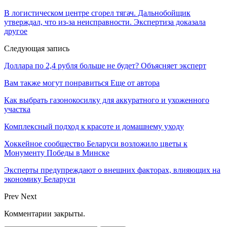
В логистическом центре сгорел тягач. Дальнобойщик
утверждал, что из-за неисправности. Экспертиза доказала
другое
Следующая запись
Доллара по 2,4 рубля больше не будет? Объясняет эксперт
Вам также могут понравиться
Еще от автора
Как выбрать газонокосилку для аккуратного и ухоженного
участка
Комплексный подход к красоте и домашнему уходу
Хоккейное сообщество Беларуси возложило цветы к
Монументу Победы в Минске
Эксперты предупреждают о внешних факторах, влияющих на
экономику Беларуси
Prev
Next
Комментарии закрыты.