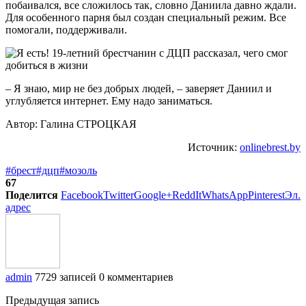
побаивался, все сложилось так, словно Даниила давно ждали.
Для особенного парня был создан специальный режим. Все
помогали, поддерживали.
– Я знаю, мир не без добрых людей, – заверяет Даниил и
углубляется интернет. Ему надо заниматься.
Автор: Галина СТРОЦКАЯ
Источник:
onlinebrest.by
#брест
#дцп
#мозоль
67
Поделится
Facebook
Twitter
Google+
ReddIt
WhatsApp
Pinterest
Эл.
адрес
admin
7729 записей
0 комментариев
Предыдущая запись