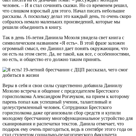
человек. – И я стал сочинять сказки. Но со временем решил,
что слишком взрослый для этого. Начал писать небольшие
рассказы. А поскольку делал это каждый день, то очень скоро
собралось немало маленьких произведений, которые мы
решили объединить в книгу.
Так в день 16-летия Даниила Мозоля увидела свет книга с
символическим названием «Я есть». В этой фразе заложен
огромный смысл, ею Даниил дает понять окружающим, что
он есть на этом свете. Да, не такой, как все, с особенностями,
но есть, и общество его должно таким принять.
Веры в себя и свои силы существенно добавила Даниилу
Мозолю встреча и общение с председателем Брестского
горисполкома Александром Рогачуком, на прием к которому
парень попал как успешный ученик, талантливый и
целеустремленный человек. Сотрудники Брестского
горисполкома даже организовали сбор средств и купили
молодому брестчанину многофункциональное устройство для
сканирования и распечатки текстов. Данила отмечает, что
подарок ему очень пригодиться, ведь в сентябре этого года он
стал студентом социально-педагогического факультета