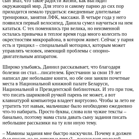
сын знал, что такое радости жизни, как выглядит
окружающий мир. Для этого и самому парню до сих пор
приходится немало трудиться: ежедневные длительные
тренировки, занятия ЛФК, массажи. В четыре года у него
появился первый велосипед, Данила сумел научиться на нем
кататься. С тех поменялись три велика, но неизменной
осталась привычка в теплое время года много колесить по
окрестностям микрорайона, в котором живет. Сейчас у парня
есть и трицикл – специальный мотоцикл, которым может
управлять человек, имеющий проблемы с опорно-
двигательным аппаратом.
Широко улыбаясь, Даниил рассказывает, что благодаря
болезни он стал…писателем. Брестчанин за свои 19 лет
написал две небольшие книги, но обе они заняли почетные
места в Национальной книжной палате Беларуси,
Национальной и Президентской библиотеках. И это при том,
что писать шариковой ручкой парень не может, а вот
клавиатурой компьютера владеет виртуозно. Чтобы за лето не
утратить тот навык, мальчишке было необходимо ежедневно
что-то набирать. Просто буквы, слова или чужие тексты –
банально, поэтому мама стала давать сыну задания писать
небольшие рассказики на ту или иную тему.
– Мамины задания мне быстро наскучили. Почему я должен
был писать на ее девчачьи темы? – рассуждает молодой