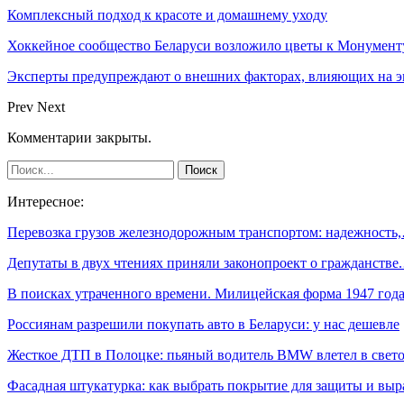
Комплексный подход к красоте и домашнему уходу
Хоккейное сообщество Беларуси возложило цветы к Монумен
Эксперты предупреждают о внешних факторах, влияющих на э
Prev
Next
Комментарии закрыты.
Интересное:
Перевозка грузов железнодорожным транспортом: надежность
Депутаты в двух чтениях приняли законопроект о гражданстве
В поисках утраченного времени. Милицейская форма 1947 год
Россиянам разрешили покупать авто в Беларуси: у нас дешевле
Жесткое ДТП в Полоцке: пьяный водитель BMW влетел в све
Фасадная штукатурка: как выбрать покрытие для защиты и выр