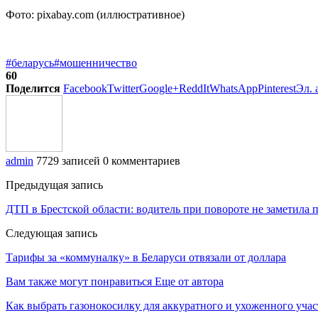
Фото: pixabay.com (иллюстративное)
#беларусь
#мошенничество
60
Поделится
Facebook
Twitter
Google+
ReddIt
WhatsApp
Pinterest
Эл. 
admin
7729 записей
0 комментариев
Предыдущая запись
ДТП в Брестской области: водитель при повороте не заметила 
Следующая запись
Тарифы за «коммуналку» в Беларуси отвязали от доллара
Вам также могут понравиться
Еще от автора
Как выбрать газонокосилку для аккуратного и ухоженного учас