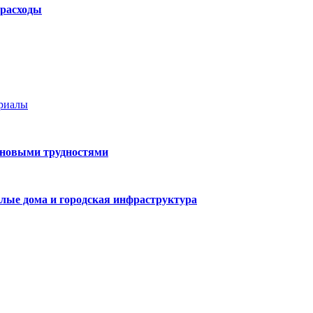
 расходы
ериалы
 новыми трудностями
лые дома и городская инфраструктура