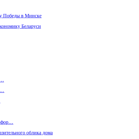
ту Победы в Минске
кономику Беларуси
,…
.…
а
тофор…
азительного облика дома