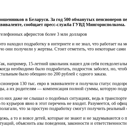
мошенников в Беларуси. За год 500 обманутых пенсионеров п
эквиваленте, сообщает пресс-служба ГУВД Мингорисполкома.
то находил подработку в интернете и не знал, что работает на м
ую они получили у жертвы. Стоит отметить, что некоторые сами
ак, например, 15-летний школьник нашел для себя псевдолегаль
огда необходимо было подработать, подросток заболел, но, чтоб
стальным было обещано по 200 рублей с одного заказа.
енсионеров 130 тыс. евро в эквиваленте и получила статус подо
боды, а их родителям — компенсация полной суммы, которую подр
з них даже не слышал о подобных ситуациях, ведь в транспорте 
-то курьеров явно в этот перечень не входит. Разумеется, об о
полагали, что за простую подработку смогут получить реальный 
жь, а то и вовсе детей, которые не знают и не задумываются о
уаций, объяснить азы поведения, законности и ответственности