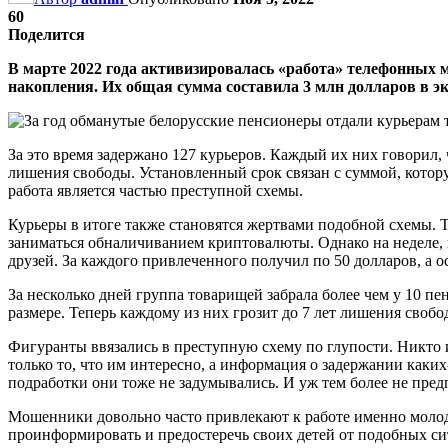
60
Поделится
В марте 2022 года активизировалась «работа» телефонных 
накопления. Их общая сумма составила 3 млн долларов в 
За это время задержано 127 курьеров. Каждый их них говорил, ч
лишения свободы. Установленный срок связан с суммой, котор
работа является частью преступной схемы.
Курьеры в итоге также становятся жертвами подобной схемы. Т
заниматься обналичиванием криптовалюты. Однако на неделе, к
друзей. За каждого привлеченного получил по 50 долларов, а о
За несколько дней группа товарищей забрала более чем у 10 п
размере. Теперь каждому из них грозит до 7 лет лишения сво
Фигуранты ввязались в преступную схему по глупости. Никто и
только то, что им интересно, а информация о задержании каких
подработки они тоже не задумывались. И уж тем более не пред
Мошенники довольно часто привлекают к работе именно молоде
проинформировать и предостеречь своих детей от подобных сит