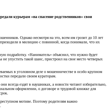
ередали курьерам «на спасение родственников» свои
ошенников. Однако несмотря на это, всем им грозит до 10 лет
 приходили в милицию с повинной, когда понимали, что их
ную подработку. «Наниматель» объяснил, что нужно будет
ы не упустить такой шанс, пристроил на свое место четверых
зреваемых в уголовном деле о мошенничестве в особо крупном
остки передали своим кураторам.
они всегда ездят в наушниках, а новости читают избирательно,
фициальном оформлении, о договоре и трудовой книжке для
срок.
 преступном мотиве. Поэтому родителям важно
.