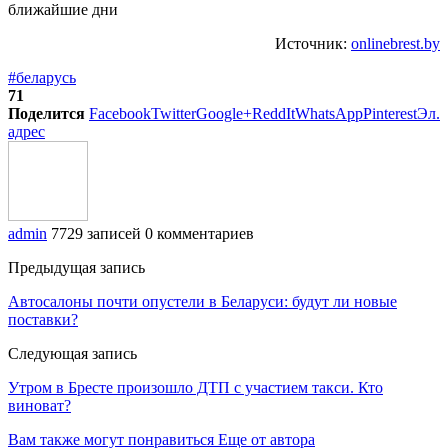
Источник:
onlinebrest.by
#беларусь
71
Поделится
Facebook
Twitter
Google+
ReddIt
WhatsApp
Pinterest
Эл.
адрес
admin
7729 записей
0 комментариев
Предыдущая запись
Автосалоны почти опустели в Беларуси: будут ли новые
поставки?
Следующая запись
Утром в Бресте произошло ДТП с участием такси. Кто
виноват?
Вам также могут понравиться
Еще от автора