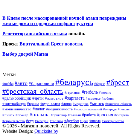
В Киеве после массированной ночной атаки повреждены
жилые дома и городская инфраструктура
Репетитор английского языка
онлайн.
Проект
Виртуальный Брест новости
.
Выбор дверей Магна
Метки
#беларусь
#брест
#авто
#барановичи
#tochka
#берёза
#брестская_область
#гибель
#германия
#гродно
#зарплата
#дальнобойщик
#дети
#животное
#кобрин
#здоровье
#минск
#контрабанда
#кража
#курс_валют
#литва
#медицина
#минская_область
#налог
#мошенничество
#недвижимость
#новости компаний
#пенсия
#очередь
#польша
#россия
#работа
#пожар
#пинск
#приговор
#сигарета
#пьяный
#суд
#футбол
#топливо
#цена
#школа
#электричество
#строительство
#телефон
© 2026 - Магазин новостей. All Rights Reserved.
Website Design:
Quicksite.by