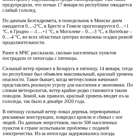
предупредили, что ночью 17 января по республике ожидается
слабый гололед.
По данным Белгидромета, в понедельник в Минске днем
ожидается 0…-2°С, в Бресте и Гомеле прогнозируется 0…+1
°С, в Гродно – -1…+1 °С, в Могилеве – 0…-3 °С, в Витебске –
0…-4 °С, во всех областных центрах возможны осадки разной
продолжительности.
Ранее в МЧС рассказали, сколько населенных пунктов
пострадали от непогоды с пятницы.
Сильный ветер пришел в Беларусь в пятницу, 14 января, тогда
по республике был объявлен максимальный, красный уровень
опасности. Такое бывает, когда метеоусловия начинают
представлять реальную угрозу для населения и экономики. По
словам метеорологов, ветер крайне редко становится таким
поводом. Зимой, как правило, красный уровень вводят из-за
гололеда, так было в декабре 2020 года.
В пятницу сильный ветер ломал деревья, переворачивал
рекламные конструкции, повредил кровли и сбивал с ног
людей. По данным энергетиков, около 500 населенных
пунктов в стране испытывали проблемы с подачей
электричества. Из-за непогоды задерживались поезда.