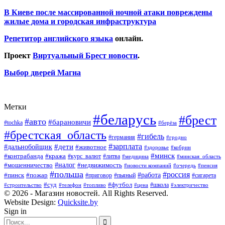
В Киеве после массированной ночной атаки повреждены
жилые дома и городская инфраструктура
Репетитор английского языка
онлайн.
Проект
Виртуальный Брест новости
.
Выбор дверей Магна
Метки
#беларусь
#брест
#авто
#барановичи
#tochka
#берёза
#брестская_область
#гибель
#германия
#гродно
#зарплата
#дальнобойщик
#дети
#животное
#кобрин
#здоровье
#минск
#контрабанда
#кража
#курс_валют
#литва
#медицина
#минская_область
#налог
#мошенничество
#недвижимость
#новости компаний
#пенсия
#очередь
#польша
#россия
#работа
#пожар
#пинск
#приговор
#сигарета
#пьяный
#суд
#футбол
#топливо
#цена
#школа
#электричество
#строительство
#телефон
© 2026 - Магазин новостей. All Rights Reserved.
Website Design:
Quicksite.by
Sign in