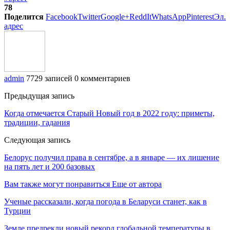
78
Поделится
Facebook
Twitter
Google+
ReddIt
WhatsApp
Pinterest
Эл.
адрес
admin
7729 записей
0 комментариев
Предыдущая запись
Когда отмечается Старый Новый год в 2022 году: приметы,
традиции, гадания
Следующая запись
Белорус получил права в сентябре, а в январе — их лишение
на пять лет и 200 базовых
Вам также могут понравиться
Еще от автора
Ученые рассказали, когда погода в Беларуси станет, как в
Турции
Земле предрекли новый рекорд глобальной температуры в