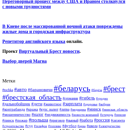
Переговорный процесс между США и Ираном столкнулся
с новыми трудностями
В Киеве после массированной ночной атаки повреждены
жилые дома и городская инфраструктура
Репетитор английского языка
онлайн.
Проект
Виртуальный Брест новости
.
Выбор дверей Магна
Метки
#беларусь
#брест
#авто
#барановичи
#tochka
#берёза
#брестская_область
#гибель
#германия
#гродно
#зарплата
#дальнобойщик
#дети
#животное
#кобрин
#здоровье
#минск
#контрабанда
#кража
#курс_валют
#литва
#медицина
#минская_область
#налог
#мошенничество
#недвижимость
#новости компаний
#пенсия
#очередь
#польша
#россия
#работа
#пожар
#пинск
#приговор
#сигарета
#пьяный
#суд
#футбол
#топливо
#цена
#школа
#электричество
#строительство
#телефон