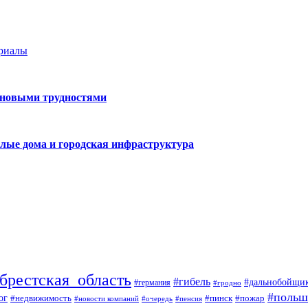
ериалы
 новыми трудностями
лые дома и городская инфраструктура
брестская_область
#гибель
#дальнобойщи
#германия
#гродно
#польш
ог
#недвижимость
#пожар
#пинск
#новости компаний
#пенсия
#очередь