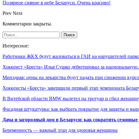
Полярное сияние в небе Беларуси. Очень красиво!
Prev
Next
Комментарии закрыты.
Интересное:
Работники ЖКХ будут жаловаться в ГАИ на нарушителей пар
Хоккеист «Бреста» Илья Сушко дебютировал за национальну
Минздрав: цены на лекарства будут падать при снижении кур
Хоккеисты «Бреста» завершили первый этап чемпионата Бела
В Витебской области BMW вылетел на тротуар и сбил женщи
Фасадная штукатурка: как выбрать покрытие для защиты и выр
Дача и загородный дом в Беларуси: как сократить сезонные
Беременность — важный этап для здоровья женщины