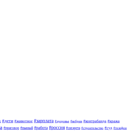
#зарплата
к
#дети
#животное
#контрабанда
#кража
#кобрин
#здоровье
а
#россия
#работа
#суд
#приговор
#сигарета
#пьяный
#строительство
#телефон