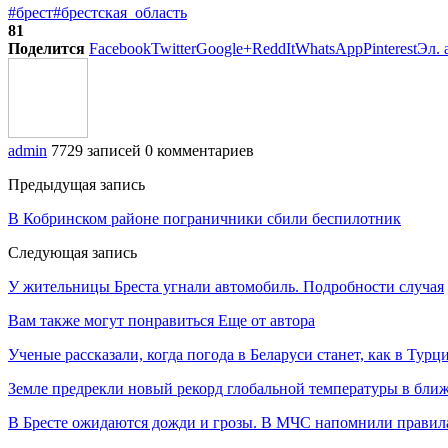
#брест
#брестская_область
81
Поделится
Facebook
Twitter
Google+
ReddIt
WhatsApp
Pinterest
Эл. 
admin
7729 записей
0 комментариев
Предыдущая запись
В Кобринском районе пограничники сбили беспилотник
Следующая запись
У жительницы Бреста угнали автомобиль. Подробности случая
Вам также могут понравиться
Еще от автора
Ученые рассказали, когда погода в Беларуси станет, как в Турц
Земле предрекли новый рекорд глобальной температуры в ближ
В Бресте ожидаются дожди и грозы. В МЧС напомнили правила