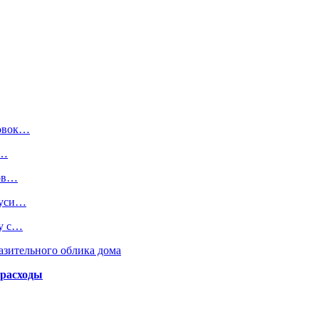
ковок…
ю…
сов…
руси…
ну с…
азительного облика дома
 расходы