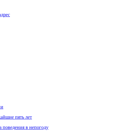
адрес
ии
айшие пять лет
 поведения в непогоду