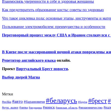
Взаимосвязь уверенности в себе и здоровья женщины
Как предотвратить образование кисты: советы по здоровью
Что такое циклевка пола: основные этапы, инструменты и мат
Пользование электромобилем: преимущества и особенности
Переговорный процесс между США и Ираном столкнулся с
В Киеве после массированной ночной атаки повреждены жи
Репетитор английского языка
онлайн.
Проект
Виртуальный Брест новости
.
Выбор дверей Магна
Метки
#беларусь
#брест
#
#авто
#барановичи
#tochka
#берёза
#минск
#нал
#мошенничество
#курс_валют
#литва
#медицина
#минская_область