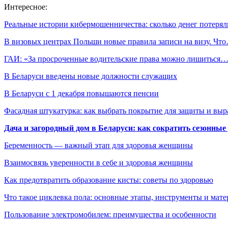
Интересное:
​Реальные истории кибермошенничества: сколько денег потер
В визовых центрах Польши новые правила записи на визу. Чт
ГАИ: «За просроченные водительские права можно лишиться
В Беларуси введены новые должности служащих
В Беларуси с 1 декабря повышаются пенсии
Фасадная штукатурка: как выбрать покрытие для защиты и выр
Дача и загородный дом в Беларуси: как сократить сезонные
Беременность — важный этап для здоровья женщины
Взаимосвязь уверенности в себе и здоровья женщины
Как предотвратить образование кисты: советы по здоровью
Что такое циклевка пола: основные этапы, инструменты и мат
Пользование электромобилем: преимущества и особенности