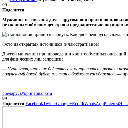
99
Поделится
Мужчины не связаны друг с другом: они просто пользовали
незаконным обменом денег, но и предварительно похищал их
Фото из открытых источников (иллюстративное)
Другой минчанин при проведении криптообменных операций по
для физических лиц запрещена.
— Учитывая, что в их действиях усматривались признаки неза
полученный доход будет взыскан в бюджет государства
, — п
#беларусь
#криптовалюта
99
Поделится
Facebook
Twitter
Google+
ReddIt
WhatsApp
Pinterest
Эл. 