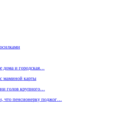
косилками
е дома и городская…
 с маминой карты
отни голов крупного…
ли, что пенсионерку поджог…