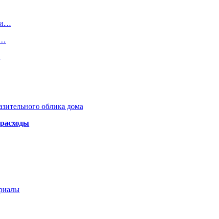
яли…
о…
…
азительного облика дома
 расходы
ериалы