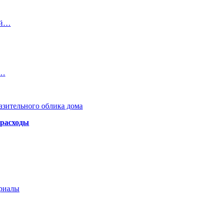
ой…
.…
азительного облика дома
 расходы
ериалы