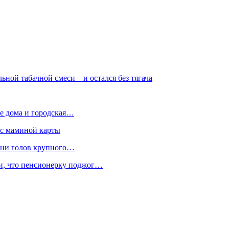
ьной табачной смеси – и остался без тягача
е дома и городская…
 с маминой карты
отни голов крупного…
ли, что пенсионерку поджог…