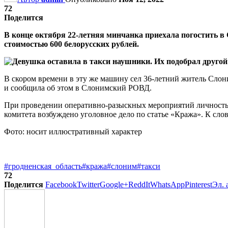
72
Поделится
В конце октября 22-летняя минчанка приехала погостить в 
стоимостью 600 белорусских рублей.
В скором времени в эту же машину сел 36-летний житель Слони
и сообщила об этом в Слонимский РОВД.
При проведении оперативно-разыскных мероприятий личность
комитета возбуждено уголовное дело по статье «Кража». К сло
Фото: носит иллюстративный характер
#гродненская_область
#кража
#слоним
#такси
72
Поделится
Facebook
Twitter
Google+
ReddIt
WhatsApp
Pinterest
Эл. 