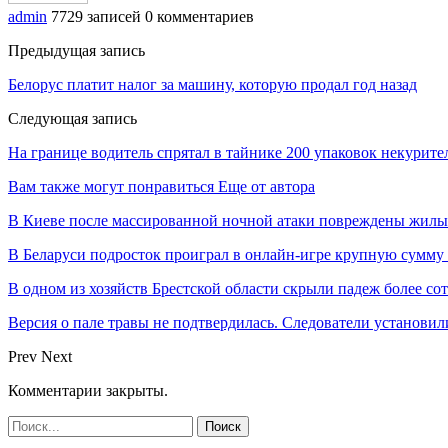
admin
7729 записей
0 комментариев
Предыдущая запись
Белорус платит налог за машину, которую продал год назад
Следующая запись
На границе водитель спрятал в тайнике 200 упаковок некурител
Вам также могут понравиться
Еще от автора
В Киеве после массированной ночной атаки повреждены жилы
В Беларуси подросток проиграл в онлайн-игре крупную сумму
В одном из хозяйств Брестской области скрыли падеж более с
Версия о пале травы не подтвердилась. Следователи установи
Prev
Next
Комментарии закрыты.