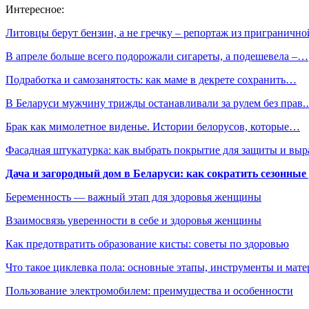
Интересное:
Литовцы берут бензин, а не гречку – репортаж из приграничн
В апреле больше всего подорожали сигареты, а подешевела –…
Подработка и самозанятость: как маме в декрете сохранить…
В Беларуси мужчину трижды останавливали за рулем без прав
Брак как мимолетное виденье. Истории белорусов, которые…
Фасадная штукатурка: как выбрать покрытие для защиты и выр
Дача и загородный дом в Беларуси: как сократить сезонные
Беременность — важный этап для здоровья женщины
Взаимосвязь уверенности в себе и здоровья женщины
Как предотвратить образование кисты: советы по здоровью
Что такое циклевка пола: основные этапы, инструменты и мат
Пользование электромобилем: преимущества и особенности