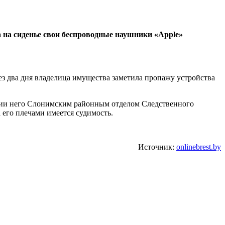
а на сиденье свои беспроводные наушники «Apple»
ез два дня владелица имущества заметила пропажу устройства
нии него Слонимским районным отделом Следственного
 его плечами имеется судимость.
Источник:
onlinebrest.by