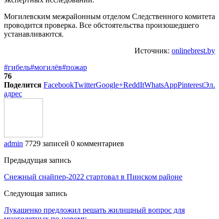
Могилевским межрайонным отделом Следственного комитета
проводится проверка. Все обстоятельства произошедшего
устанавливаются.
Источник:
onlinebrest.by
#гибель
#могилёв
#пожар
76
Поделится
Facebook
Twitter
Google+
ReddIt
WhatsApp
Pinterest
Эл.
адрес
admin
7729 записей
0 комментариев
Предыдущая запись
Снежный снайпер-2022 стартовал в Пинском районе
Следующая запись
Лукашенко предложил решать жилищный вопрос для
многодетных по-новому