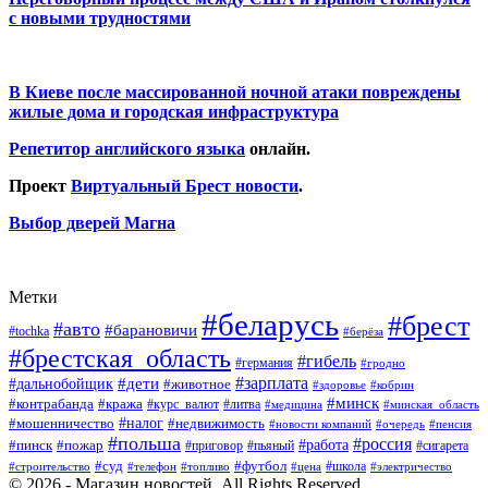
с новыми трудностями
В Киеве после массированной ночной атаки повреждены
жилые дома и городская инфраструктура
Репетитор английского языка
онлайн.
Проект
Виртуальный Брест новости
.
Выбор дверей Магна
Метки
#беларусь
#брест
#авто
#барановичи
#tochka
#берёза
#брестская_область
#гибель
#германия
#гродно
#зарплата
#дальнобойщик
#дети
#животное
#кобрин
#здоровье
#минск
#контрабанда
#кража
#курс_валют
#литва
#медицина
#минская_область
#налог
#мошенничество
#недвижимость
#новости компаний
#пенсия
#очередь
#польша
#россия
#работа
#пожар
#пинск
#приговор
#сигарета
#пьяный
#суд
#футбол
#топливо
#цена
#школа
#электричество
#строительство
#телефон
© 2026 - Магазин новостей. All Rights Reserved.