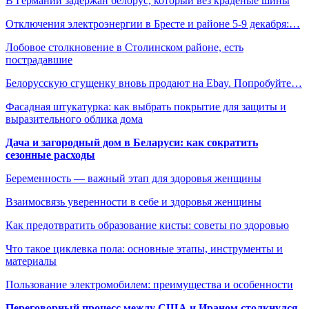
В Германии задержан белорус, который вез краденые шины
Отключения электроэнергии в Бресте и районе 5-9 декабря:…
Лобовое столкновение в Столинском районе, есть
пострадавшие
Белорусскую сгущенку вновь продают на Ebay. Попробуйте…
Фасадная штукатурка: как выбрать покрытие для защиты и
выразительного облика дома
Дача и загородный дом в Беларуси: как сократить
сезонные расходы
Беременность — важный этап для здоровья женщины
Взаимосвязь уверенности в себе и здоровья женщины
Как предотвратить образование кисты: советы по здоровью
Что такое циклевка пола: основные этапы, инструменты и
материалы
Пользование электромобилем: преимущества и особенности
Переговорный процесс между США и Ираном столкнулся