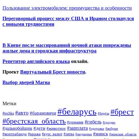
Пользование электромобилем: преимущества и особенности
Переговорный процесс между США и Ираном столкнулся
с новыми трудностями
В Киеве после массированной ночной атаки повреждены
жилые дома и городская инфраструктура
Репетитор английского языка
онлайн.
Проект
Виртуальный Брест новости
.
Выбор дверей Магна
Метки
#беларусь
#брест
#авто
#барановичи
#tochka
#берёза
#брестская_область
#гибель
#германия
#гродно
#зарплата
#дальнобойщик
#дети
#животное
#кобрин
#здоровье
#минск
#контрабанда
#кража
#курс_валют
#литва
#медицина
#минская_область