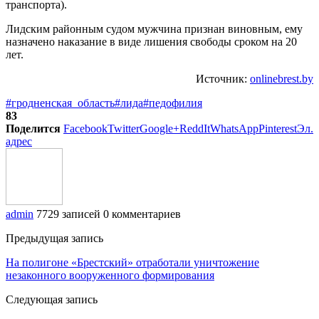
транспорта).
Лидским районным судом мужчина признан виновным, ему
назначено наказание в виде лишения свободы сроком на 20
лет.
Источник:
onlinebrest.by
#гродненская_область
#лида
#педофилия
83
Поделится
Facebook
Twitter
Google+
ReddIt
WhatsApp
Pinterest
Эл.
адрес
admin
7729 записей
0 комментариев
Предыдущая запись
На полигоне «Брестский» отработали уничтожение
незаконного вооруженного формирования
Следующая запись