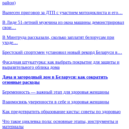
район)
Вынесен приговор за ДТП с участием мотоциклиста и его…
В Лиде 51-летний мужчина из окна машины демонстрировал
свои…
В Минтруда рассказали, сколько заплатят белорусам при
уходе…
Брестский спортсмен установил новый рекорд Беларуси в…
Фасадная штукатурка: как выбрать покрытие для защиты и
выразительного облика дома
Дача и загородный дом в Беларуси: как сократить
сезонные расходы
Беременность — важный этап для здоровья женщины
Взаимосвязь уверенности в себе и здоровья женщины
Как предотвратить образование кисты: советы по здоровью
Что такое циклевка пола: основные этапы, инструменты и
материалы