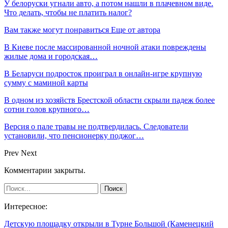
У белоруски угнали авто, а потом нашли в плачевном виде.
Что делать, чтобы не платить налог?
Вам также могут понравиться
Еще от автора
В Киеве после массированной ночной атаки повреждены
жилые дома и городская…
В Беларуси подросток проиграл в онлайн-игре крупную
сумму с маминой карты
В одном из хозяйств Брестской области скрыли падеж более
сотни голов крупного…
Версия о пале травы не подтвердилась. Следователи
установили, что пенсионерку поджог…
Prev
Next
Комментарии закрыты.
Интересное:
Детскую площадку открыли в Турне Большой (Каменецкий