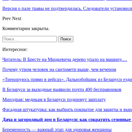
Версия о пале травы не подтвердилась. Следователи установи
Prev
Next
Комментарии закрыты.
Интересное:
Читатель: В Бресте на Мицкевича дерево упало на машину.…
Почему утром человек на сантиметр выше, чем вечером
«Тренируюсь прямо в рейсах». Дальнобойщик из Беларуси езд
В Беларуси за выходные выявили почти 400 бесправников
Минздрав: медикам в Беларуси поднимут зарплату
Фасадная штукатурка: как выбрать покрытие для защиты и выр
Дача и загородный дом в Беларуси: как сократить сезонные
Беременность — важный этап для здоровья женщины