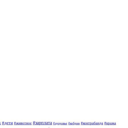
#зарплата
к
#дети
#животное
#контрабанда
#кража
#кобрин
#здоровье