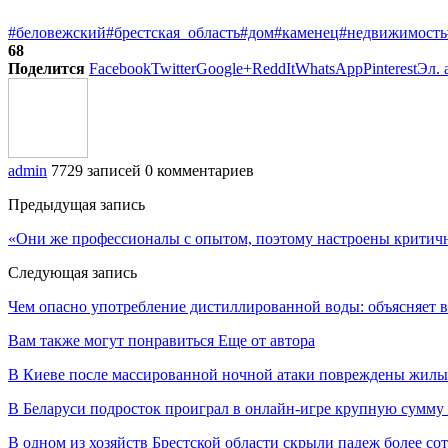
#беловежский
#брестская_область
#дом
#каменец
#недвижимость
68
Поделится
Facebook
Twitter
Google+
ReddIt
WhatsApp
Pinterest
Эл. 
admin
7729 записей
0 комментариев
Предыдущая запись
«Они же профессионалы с опытом, поэтому настроены критичн
Следующая запись
Чем опасно употребление дистиллированной воды: объясняет в
Вам также могут понравиться
Еще от автора
В Киеве после массированной ночной атаки повреждены жилы
В Беларуси подросток проиграл в онлайн-игре крупную сумму
В одном из хозяйств Брестской области скрыли падеж более с