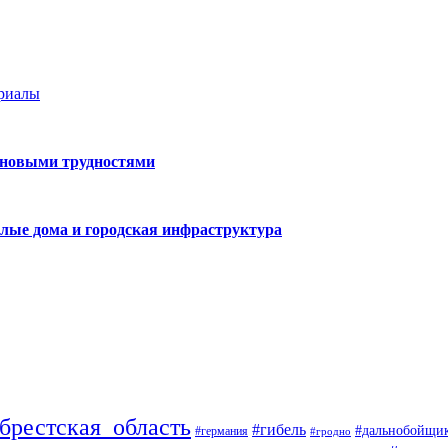
ериалы
 новыми трудностями
лые дома и городская инфраструктура
брестская_область
#гибель
#дальнобойщи
#германия
#гродно