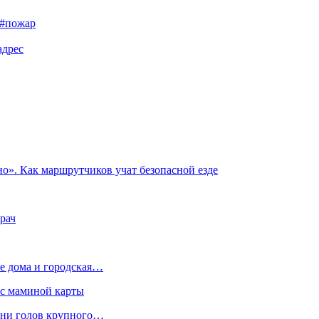
#пожар
адрес
о». Как маршрутчиков учат безопасной езде
рач
е дома и городская…
 с маминой карты
отни голов крупного…