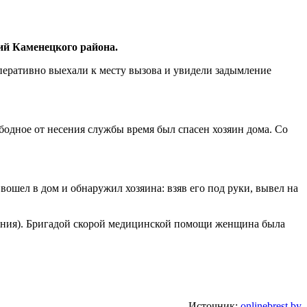
ий Каменецкого района.
перативно выехали к месту вызова и увидели задымление
ное от несения службы время был спасен хозяин дома. Со
вошел в дом и обнаружил хозяина: взяв его под руки, вывел на
дения). Бригадой скорой медицинской помощи женщина была
Источник:
onlinebrest.by