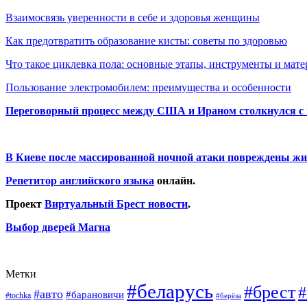
Взаимосвязь уверенности в себе и здоровья женщины
Как предотвратить образование кисты: советы по здоровью
Что такое циклевка пола: основные этапы, инструменты и мат
Пользование электромобилем: преимущества и особенности
Переговорный процесс между США и Ираном столкнулся с
В Киеве после массированной ночной атаки повреждены жи
Репетитор английского языка
онлайн.
Проект
Виртуальный Брест новости
.
Выбор дверей Магна
Метки
#беларусь
#брест
#
#авто
#барановичи
#tochka
#берёза