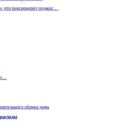
ли, что пенсионерку поджог…
ит…
азительного облика дома
 расходы