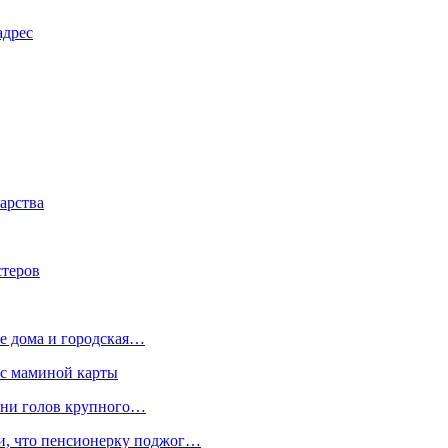
адрес
арства
стеров
е дома и городская…
 с маминой карты
отни голов крупного…
ли, что пенсионерку поджог…