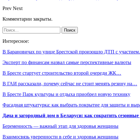
Prev
Next
Комментарии закрыты.
Интересное:
В Барановичах по улице Брестской произошло ДТП с участие
Эксперт по финансам назвал самые перспективные валюты
В Бресте стартует строительство второй очереди ЖК…
В ГАИ рассказали, почему сейчас не стоит менять резину на…
В Бресте Парк культуры и отдыха приобрел новую технику
Фасадная штукатурка: как выбрать покрытие для защиты и выр
Дача и загородный дом в Беларуси: как сократить сезонные
Беременность — важный этап для здоровья женщины
Взаимосвязь уверенности в себе и здоровья женщины