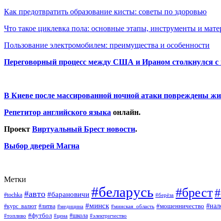
Как предотвратить образование кисты: советы по здоровью
Что такое циклевка пола: основные этапы, инструменты и мат
Пользование электромобилем: преимущества и особенности
Переговорный процесс между США и Ираном столкнулся с
В Киеве после массированной ночной атаки повреждены жи
Репетитор английского языка
онлайн.
Проект
Виртуальный Брест новости
.
Выбор дверей Магна
Метки
#беларусь
#брест
#
#авто
#барановичи
#tochka
#берёза
#минск
#нал
#мошенничество
#курс_валют
#литва
#медицина
#минская_область
#футбол
#топливо
#цена
#школа
#электричество