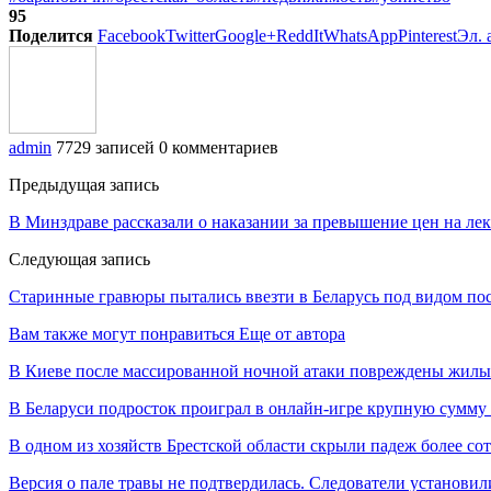
95
Поделится
Facebook
Twitter
Google+
ReddIt
WhatsApp
Pinterest
Эл. 
admin
7729 записей
0 комментариев
Предыдущая запись
В Минздраве рассказали о наказании за превышение цен на лек
Следующая запись
Старинные гравюры пытались ввезти в Беларусь под видом по
Вам также могут понравиться
Еще от автора
В Киеве после массированной ночной атаки повреждены жилы
В Беларуси подросток проиграл в онлайн-игре крупную сумму
В одном из хозяйств Брестской области скрыли падеж более с
Версия о пале травы не подтвердилась. Следователи установи