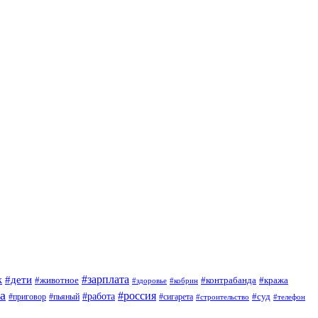
#зарплата
к
#дети
#животное
#контрабанда
#кража
#кобрин
#здоровье
а
#россия
#работа
#суд
#приговор
#сигарета
#пьяный
#строительство
#телефон