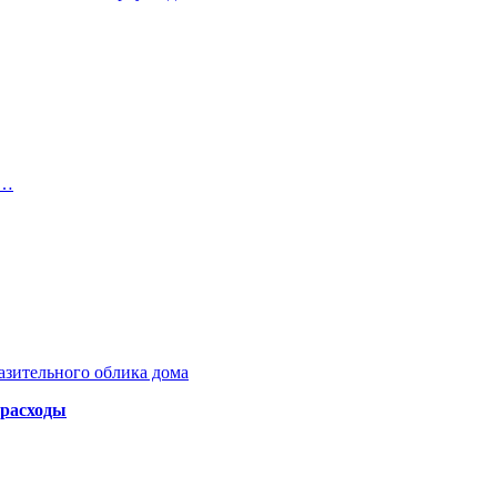
м…
азительного облика дома
 расходы