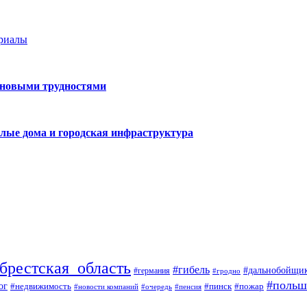
ериалы
 новыми трудностями
лые дома и городская инфраструктура
брестская_область
#гибель
#дальнобойщи
#германия
#гродно
#польш
ог
#недвижимость
#пожар
#пинск
#новости компаний
#пенсия
#очередь