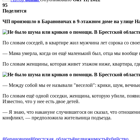
95
Поделится
ЧП произошло в Барановичах в 9-этажном доме на улице На
По словам соседей, в квартире жил мужчина лет сорока со св
— Мама умерла, когда он ещё маленький был, отца мы вообще н
По словам женщины, которая живет этажом ниже, квартира, гд
— Между собой мы ее называли "веселой": крики, шум, вечные
По словам ещё одной соседки, женщина, которую убили, появила
Известно, что у нее есть двое детей.
— Я знаю, что накануне случившегося он сказал, что отношения 
конфликт, — предположила жительница подъезда.
#барановичи
#брестская_область
#недвижимость
#убийство