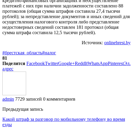
кредитно-финансовых организациях и неосуществление
платежей с них при наличии задолженности составлено 88
протоколов (общая сумма штрафов составила 27,4 тысячи
рублей); за непредставление документов и иных сведений для
осуществления налогового контроля либо представление
недостоверных сведений составлен 181 протокол (общая
сумма штрафа составила 12,5 тысячи рублей).
Источник:
onlinebrest.by
#брестская_область
#налог
81
Поделится
Facebook
Twitter
Google+
ReddIt
WhatsApp
Pinterest
Эл.
адрес
admin
7729 записей
0 комментариев
Предыдущая запись
Какой штраф за разговор по мобильному телефону во время
езды