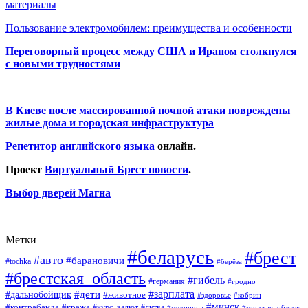
материалы
Пользование электромобилем: преимущества и особенности
Переговорный процесс между США и Ираном столкнулся
с новыми трудностями
В Киеве после массированной ночной атаки повреждены
жилые дома и городская инфраструктура
Репетитор английского языка
онлайн.
Проект
Виртуальный Брест новости
.
Выбор дверей Магна
Метки
#беларусь
#брест
#авто
#барановичи
#tochka
#берёза
#брестская_область
#гибель
#германия
#гродно
#зарплата
#дальнобойщик
#дети
#животное
#кобрин
#здоровье
#минск
#контрабанда
#кража
#курс_валют
#литва
#медицина
#минская_область