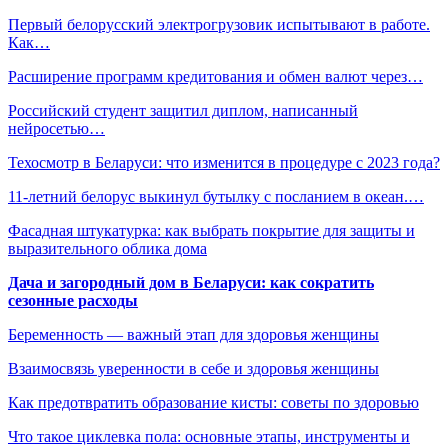
Первый белорусский электрогрузовик испытывают в работе.
Как…
Расширение программ кредитования и обмен валют через…
Российский студент защитил диплом, написанный
нейросетью…
Техосмотр в Беларуси: что изменится в процедуре с 2023 года?
11-летний белорус выкинул бутылку с посланием в океан.…
Фасадная штукатурка: как выбрать покрытие для защиты и
выразительного облика дома
Дача и загородный дом в Беларуси: как сократить
сезонные расходы
Беременность — важный этап для здоровья женщины
Взаимосвязь уверенности в себе и здоровья женщины
Как предотвратить образование кисты: советы по здоровью
Что такое циклевка пола: основные этапы, инструменты и