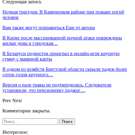
Следующая запись
Ночная трагедия. В Каменецком районе при пожаре погиб
человек
Вам также могут понравиться
Еще от автора
В Киеве после массированной ночной атаки повреждены
жилые дома и городская…
В Беларуси подросток проиграл в онлайн-игре крупную
сумму с маминой карты
В одном из хозяйств Брестской области скрыли падеж более
сотни голов крупного…
Версия о пале травы не подтвердилась. Следователи
установили, что пенсионерку поджог…
Prev
Next
Комментарии закрыты.
Интересное: