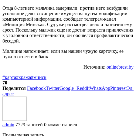
Отца 8-летнего мальчика задержали, против него возбудили
уголовное дело за хищение имущества путем модификации
компьютерной информации, сообщает телеграм-канал
«Милиция Минска». Суд уже рассмотрел дело и назначил ему
арест. Поскольку мальчик еще не достиг возраста привлечения
к уголовной ответственности, он обошелся профилактической
беседой.
Милиция напоминает: если вы нашли чужую карточку, ее
нужно отнести в банк.
Источник:
onlinebrest.by
#карта
#кража
#минск
70
Поделится
Facebook
Twitter
Google+
ReddIt
WhatsApp
Pinterest
Эл.
адрес
admin
7729 записей
0 комментариев
Предыдущая запись