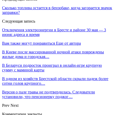
Сколько топлива остается в бензобаке, когда загорается значок
заправки?
Следующая запись
Отключения электроэнергии в Бресте и районе 30 мая — 3
июня: адреса и время
Вам также могут понравиться
Еще от автора
В Киеве после массированной ночной атаки повреждены
жилые дома и городская…
В Беларуси подросток проиграл в онлайн-игре крупную
сумму с маминой карты
В одном из хозяйств Брестской области скрыли падеж более
сотни голов крупного…
Версия о пале травы не подтвердилась. Следователи
установили, что пенсионерку поджог…
Prev
Next
Комментарии закрыты.