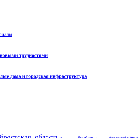
ериалы
 новыми трудностями
лые дома и городская инфраструктура
брестская_область
#гибель
#дальнобойщи