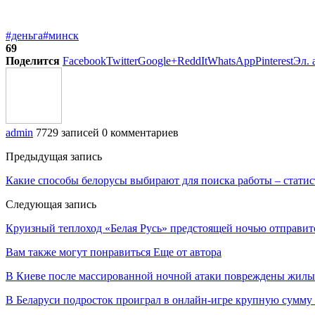
#деньга
#минск
69
Поделится
Facebook
Twitter
Google+
ReddIt
WhatsApp
Pinterest
Эл. 
admin
7729 записей
0 комментариев
Предыдущая запись
Какие способы белорусы выбирают для поиска работы – статис
Следующая запись
Круизный теплоход «Белая Русь» предстоящей ночью отправится
Вам также могут понравиться
Еще от автора
В Киеве после массированной ночной атаки повреждены жилы
В Беларуси подросток проиграл в онлайн-игре крупную сумму