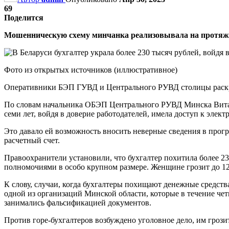
69
Поделится
Мошенническую схему минчанка реализовывала на протяжени
Фото из открытых источников (иллюстративное)
Оперативники БЭП ГУВД и Центрального РУВД столицы раскр
По словам начальника ОБЭП Центрального РУВД Минска Витал
семи лет, войдя в доверие работодателей, имела доступ к эле
Это давало ей возможность вносить неверные сведения в прог
расчетный счет.
Правоохранители установили, что бухгалтер похитила более 2
полномочиями в особо крупном размере. Женщине грозит до 12
К слову, случаи, когда бухгалтеры похищают денежные средства
одной из организаций Минской области, которые в течение четы
занимались фальсификацией документов.
Против горе-бухгалтеров возбуждено уголовное дело, им грози