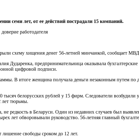
и семи лет, от ее действий пострадали 15 компаний.
ыли схему хищения денег 56-летней минчанкой, сообщает МВД
ия Дударенка, предпринимательница оказывала бухгалтерские 
ктронной цифровой подписи.
раммы. В итоге женщина получала деньги незаконным путем по д
30 тысяч белорусских рублей у 15 фирм. Следователи возбудили
 лет тюрьмы.
, не редкость в Беларуси. Один из недавних случаев был выявле
рех лет обворовывали руководство. 56-летняя главный бухгалтер
т лишение свободы сроком до 12 лет.