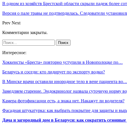
В одном из хозяйств Брестской области скрыли падеж более с
Версия о пале травы не подтвердилась. Следователи установи
Prev
Next
Комментарии закрыты.
Интересное:
Хоккеисты «Бреста» повторно уступили в Новополоцке по…
Беларусь и соседи: кто лидирует по экспорту водки?
В Минске врачи оставили инородное тело в вене пациента во
Замедляем старение. Эндокринолог назвала суточную норму в
Камера фотофиксации есть, а знака нет. Накажут ли водителя?
Фасадная штукатурка: как выбрать покрытие для защиты и выр
Дача и загородный дом в Беларуси: как сократить сезонные