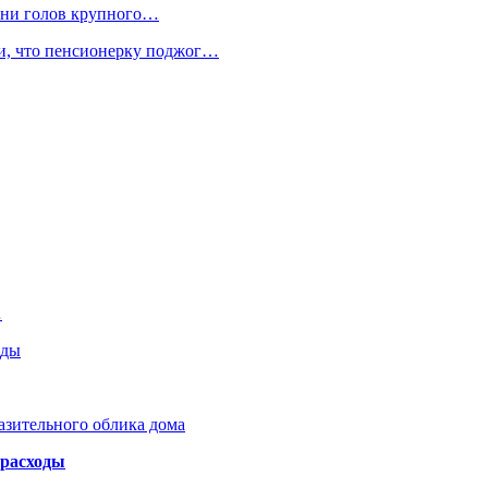
отни голов крупного…
ли, что пенсионерку поджог…
…
оды
азительного облика дома
 расходы