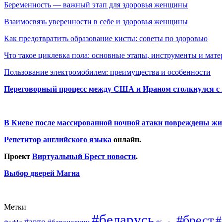
Беременность — важный этап для здоровья женщины
Взаимосвязь уверенности в себе и здоровья женщины
Как предотвратить образование кисты: советы по здоровью
Что такое циклевка пола: основные этапы, инструменты и мат
Пользование электромобилем: преимущества и особенности
Переговорный процесс между США и Ираном столкнулся с
В Киеве после массированной ночной атаки повреждены жи
Репетитор английского языка
онлайн.
Проект
Виртуальный Брест новости
.
Выбор дверей Магна
Метки
#беларусь
#брест
#
#авто
#барановичи