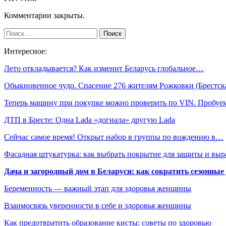
Комментарии закрыты.
Интересное:
Лето откладывается? Как изменит Беларусь глобальное…
Обыкновенное чудо. Спасение 276 жителям Рожковки (Брестс
Теперь машину при покупке можно проверить по VIN. Пробу
ДТП в Бресте: Одна Lada «догнала» другую Lada
Сейчас самое время! Открыт набор в группы по вождению в…
Фасадная штукатурка: как выбрать покрытие для защиты и выр
Дача и загородный дом в Беларуси: как сократить сезонные
Беременность — важный этап для здоровья женщины
Взаимосвязь уверенности в себе и здоровья женщины
Как предотвратить образование кисты: советы по здоровью