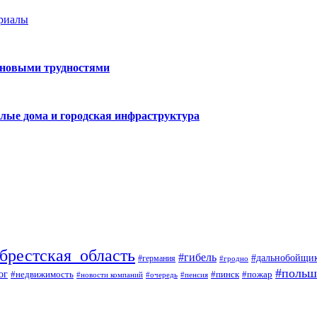
ериалы
 новыми трудностями
лые дома и городская инфраструктура
брестская_область
#гибель
#дальнобойщи
#германия
#гродно
#польш
ог
#недвижимость
#пожар
#пинск
#новости компаний
#пенсия
#очередь