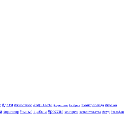
#зарплата
к
#дети
#животное
#контрабанда
#кража
#кобрин
#здоровье
а
#россия
#работа
#суд
#приговор
#сигарета
#пьяный
#строительство
#телефон