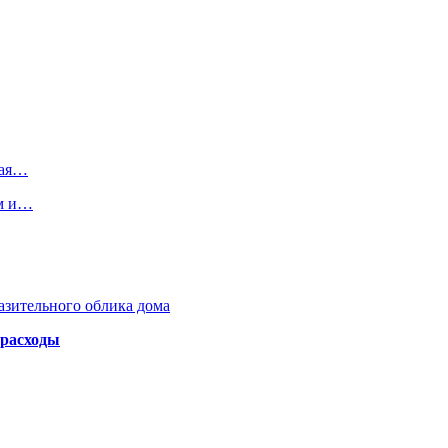
кая…
ем и…
азительного облика дома
 расходы