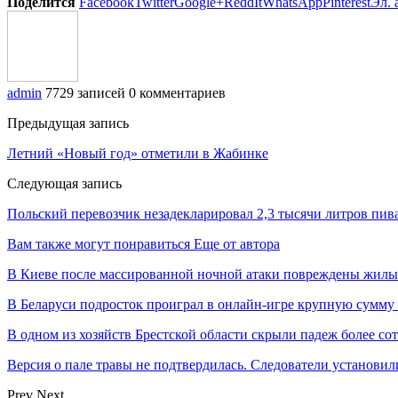
Поделится
Facebook
Twitter
Google+
ReddIt
WhatsApp
Pinterest
Эл. 
admin
7729 записей
0 комментариев
Предыдущая запись
Летний «Новый год» отметили в Жабинке
Следующая запись
Польский перевозчик незадекларировал 2,3 тысячи литров пи
Вам также могут понравиться
Еще от автора
В Киеве после массированной ночной атаки повреждены жилы
В Беларуси подросток проиграл в онлайн-игре крупную сумму
В одном из хозяйств Брестской области скрыли падеж более с
Версия о пале травы не подтвердилась. Следователи установи
Prev
Next