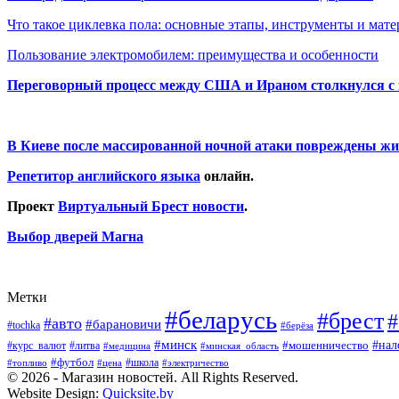
Что такое циклевка пола: основные этапы, инструменты и мат
Пользование электромобилем: преимущества и особенности
Переговорный процесс между США и Ираном столкнулся с
В Киеве после массированной ночной атаки повреждены жи
Репетитор английского языка
онлайн.
Проект
Виртуальный Брест новости
.
Выбор дверей Магна
Метки
#беларусь
#брест
#
#авто
#барановичи
#tochka
#берёза
#минск
#нал
#мошенничество
#курс_валют
#литва
#медицина
#минская_область
#футбол
#топливо
#цена
#школа
#электричество
© 2026 - Магазин новостей. All Rights Reserved.
Website Design:
Quicksite.by