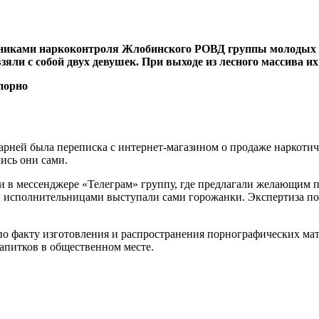
ивниками наркоконтроля Жлобинского РОВД группы молодых л
зяли с собой двух девушек. При выходе из лесного массива и
рней была переписка с интернет-магазином о продаже наркотич
ись они сами.
али в мессенджере «Телеграм» группу, где предлагали желающим
 и исполнительницами выступали сами горожанки. Экспертиза по
о факту изготовления и распространения порнографических мате
апитков в общественном месте.