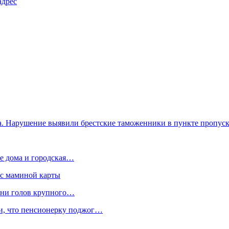
адрес
ва. Нарушение выявили брестские таможенники в пункте пропус
е дома и городская…
 с маминой карты
отни голов крупного…
ли, что пенсионерку поджог…