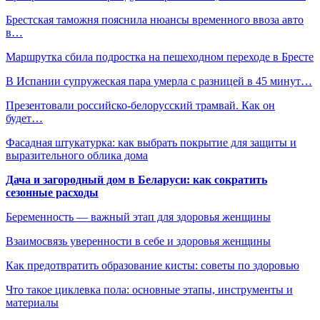
Брестская таможня пояснила нюансы временного ввоза авто
в…
Маршрутка сбила подростка на пешеходном переходе в Бресте
В Испании супружеская пара умерла с разницей в 45 минут…
Презентовали российско-белорусский трамвай. Как он
будет…
Фасадная штукатурка: как выбрать покрытие для защиты и
выразительного облика дома
Дача и загородный дом в Беларуси: как сократить
сезонные расходы
Беременность — важный этап для здоровья женщины
Взаимосвязь уверенности в себе и здоровья женщины
Как предотвратить образование кисты: советы по здоровью
Что такое циклевка пола: основные этапы, инструменты и
материалы