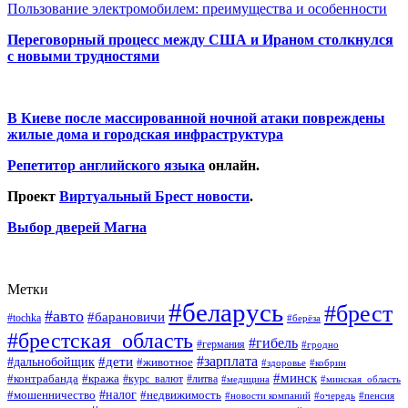
Пользование электромобилем: преимущества и особенности
Переговорный процесс между США и Ираном столкнулся
с новыми трудностями
В Киеве после массированной ночной атаки повреждены
жилые дома и городская инфраструктура
Репетитор английского языка
онлайн.
Проект
Виртуальный Брест новости
.
Выбор дверей Магна
Метки
#беларусь
#брест
#авто
#барановичи
#tochka
#берёза
#брестская_область
#гибель
#германия
#гродно
#зарплата
#дальнобойщик
#дети
#животное
#кобрин
#здоровье
#минск
#контрабанда
#кража
#курс_валют
#литва
#медицина
#минская_область
#налог
#мошенничество
#недвижимость
#новости компаний
#пенсия
#очередь