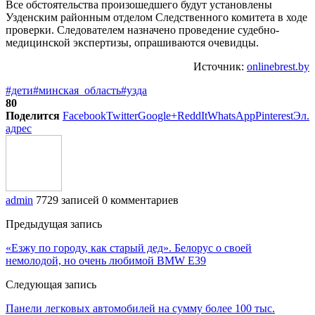
Все обстоятельства произошедшего будут установлены
Узденским районным отделом Следственного комитета в ходе
проверки. Следователем назначено проведение судебно-
медицинской экспертизы, опрашиваются очевидцы.
Источник:
onlinebrest.by
#дети
#минская_область
#узда
80
Поделится
Facebook
Twitter
Google+
ReddIt
WhatsApp
Pinterest
Эл.
адрес
admin
7729 записей
0 комментариев
Предыдущая запись
«Езжу по городу, как старый дед». Белорус о своей
немолодой, но очень любимой BMW E39
Следующая запись
Панели легковых автомобилей на сумму более 100 тыс.