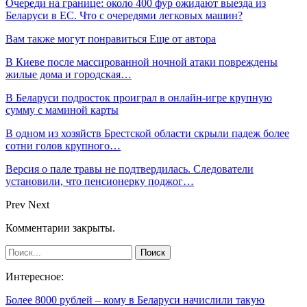
Очереди на границе: около 400 фур ожидают выезда из
Беларуси в ЕС. Что с очередями легковых машин?
Вам также могут понравиться
Еще от автора
В Киеве после массированной ночной атаки повреждены
жилые дома и городская…
В Беларуси подросток проиграл в онлайн-игре крупную
сумму с маминой карты
В одном из хозяйств Брестской области скрыли падеж более
сотни голов крупного…
Версия о пале травы не подтвердилась. Следователи
установили, что пенсионерку поджог…
Prev
Next
Комментарии закрыты.
Интересное:
Более 8000 рублей – кому в Беларуси начислили такую