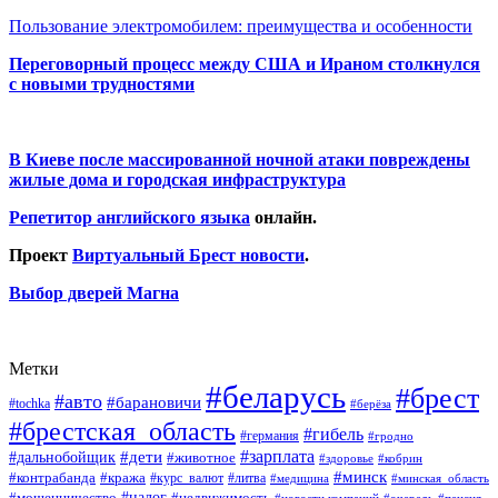
Пользование электромобилем: преимущества и особенности
Переговорный процесс между США и Ираном столкнулся
с новыми трудностями
В Киеве после массированной ночной атаки повреждены
жилые дома и городская инфраструктура
Репетитор английского языка
онлайн.
Проект
Виртуальный Брест новости
.
Выбор дверей Магна
Метки
#беларусь
#брест
#авто
#барановичи
#tochka
#берёза
#брестская_область
#гибель
#германия
#гродно
#зарплата
#дальнобойщик
#дети
#животное
#кобрин
#здоровье
#минск
#контрабанда
#кража
#курс_валют
#литва
#медицина
#минская_область
#налог
#мошенничество
#недвижимость
#новости компаний
#пенсия