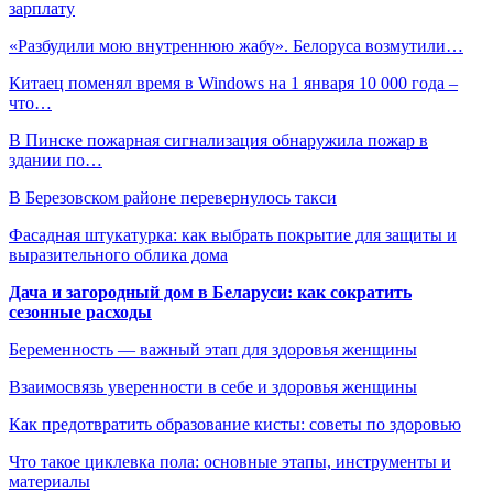
зарплату
«Разбудили мою внутреннюю жабу». Белоруса возмутили…
Китаец поменял время в Windows на 1 января 10 000 года –
что…
В Пинске пожарная сигнализация обнаружила пожар в
здании по…
В Березовском районе перевернулось такси
Фасадная штукатурка: как выбрать покрытие для защиты и
выразительного облика дома
Дача и загородный дом в Беларуси: как сократить
сезонные расходы
Беременность — важный этап для здоровья женщины
Взаимосвязь уверенности в себе и здоровья женщины
Как предотвратить образование кисты: советы по здоровью
Что такое циклевка пола: основные этапы, инструменты и
материалы