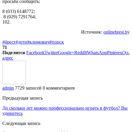
просьба сообщить:
8 (033) 6148772;
8 (029) 7291764;
102.
Источник:
onlinebrest.by
#брест
#дети
#климович
#поиск
71
Поделится
Facebook
Twitter
Google+
ReddIt
WhatsApp
Pinterest
Эл.
адрес
admin
7729 записей
0 комментариев
Предыдущая запись
До скольки лет можно профессионально играть в футбол? Вы
удивитесь
Следующая запись