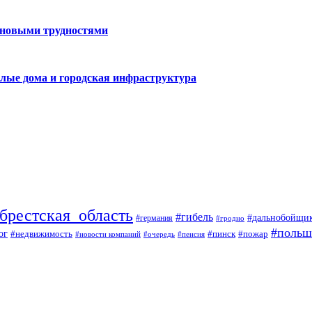
 новыми трудностями
лые дома и городская инфраструктура
брестская_область
#гибель
#дальнобойщи
#германия
#гродно
#польш
ог
#недвижимость
#пожар
#пинск
#новости компаний
#пенсия
#очередь