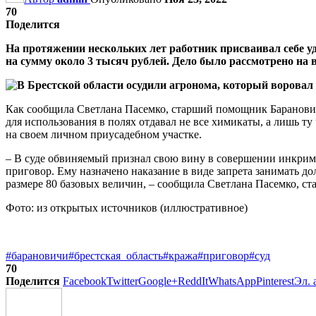
70
Поделится
На протяжении нескольких лет работник присваивал себе у
на сумму около 3 тысяч рублей. Дело было рассмотрено на 
Как сообщила Светлана Пасемко, старший помощник Баранови
для использования в полях отдавал не все химикаты, а лишь ту
на своем личном приусадебном участке.
– В суде обвиняемый признал свою вину в совершении инкрим
приговор. Ему назначено наказание в виде запрета занимать д
размере 80 базовых величин, – сообщила Светлана Пасемко, 
Фото: из открытых источников (иллюстративное)
#барановичи
#брестская_область
#кража
#приговор
#суд
70
Поделится
Facebook
Twitter
Google+
ReddIt
WhatsApp
Pinterest
Эл. 