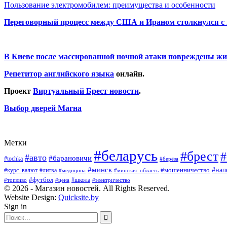
Пользование электромобилем: преимущества и особенности
Переговорный процесс между США и Ираном столкнулся с
В Киеве после массированной ночной атаки повреждены жи
Репетитор английского языка
онлайн.
Проект
Виртуальный Брест новости
.
Выбор дверей Магна
Метки
#беларусь
#брест
#
#авто
#барановичи
#tochka
#берёза
#минск
#нал
#мошенничество
#курс_валют
#литва
#медицина
#минская_область
#футбол
#топливо
#цена
#школа
#электричество
© 2026 - Магазин новостей. All Rights Reserved.
Website Design:
Quicksite.by
Sign in