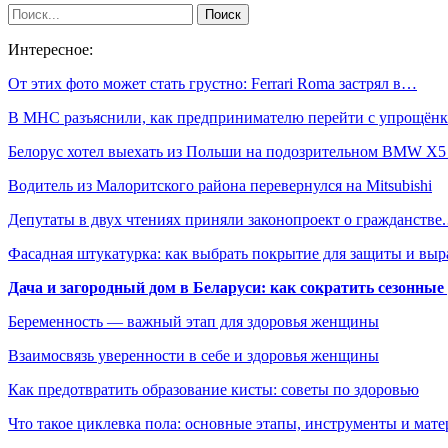
Интересное:
От этих фото может стать грустно: Ferrari Roma застрял в…
В МНС разъяснили, как предпринимателю перейти с упрощён
Белорус хотел выехать из Польши на подозрительном BMW X
Водитель из Малоритского района перевернулся на Mitsubishi
Депутаты в двух чтениях приняли законопроект о гражданстве
Фасадная штукатурка: как выбрать покрытие для защиты и выр
Дача и загородный дом в Беларуси: как сократить сезонные
Беременность — важный этап для здоровья женщины
Взаимосвязь уверенности в себе и здоровья женщины
Как предотвратить образование кисты: советы по здоровью
Что такое циклевка пола: основные этапы, инструменты и мат