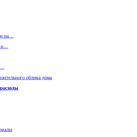
ки на…
5 и…
.…
азительного облика дома
 расходы
ериалы