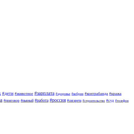
#зарплата
к
#дети
#животное
#контрабанда
#кража
#кобрин
#здоровье
а
#россия
#работа
#суд
#приговор
#сигарета
#пьяный
#строительство
#телефон