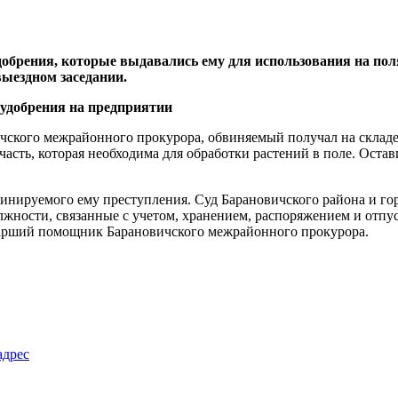
добрения, которые выдавались ему для использования на по
выездном заседании.
чского межрайонного прокурора, обвиняемый получал на склад
 часть, которая необходима для обработки растений в поле. Оста
инируемого ему преступления. Суд Барановичского района и г
олжности, связанные с учетом, хранением, распоряжением и отпу
старший помощник Барановичского межрайонного прокурора.
адрес