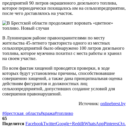
предприятий 90 литров окрашенного дизельного топлива,
которое периодически похищалось им на сельхозпредприятии,
после чего доставлялось на участок.
В Лунинецком районе правоохранителями по месту
жительства 45-летнего тракториста одного из местных
сельхозпредприятий было обнаружено 100 литров дизельного
топлива, которое мужчина похитил с места работы и хранил
на своем участке.
По всем фактам хищений проводятся проверки, в ходе
которых будут установлены причины, способствовавшие
совершению хищений, а также дана принципиальная оценка
действиям фигурантов и должностных лиц
сельхозпредприятий, допустивших создание условий для
совершения правонарушений.
Источник:
onlinebrest.by
#брестская_область
#кража
#топливо
65
Поделится
Facebook
Twitter
Google+
ReddIt
WhatsApp
Pinterest
Эл.