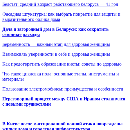
Белстат: средний возраст работающего белоруса — 41 год
Фасадная штукатурка: как выбрать покрытие для защиты и
выразительного облика дома
Дача и загородный дом в Беларуси: как сократить
сезонные расходы
Беременность — важный этап для здоровья женщины
Взаимосвязь уверенности в себе и здоровья женщины
Как предотвратить образование кисты: советы по здоровью
Что такое циклевка пола: основные этапы, инструменты и
материалы
Пользование электромобилем: преимущества и особенности
Переговорный процесс между США и Ираном столкнулся
с новыми трудностями
В Киеве после массированной ночной атаки повреждены
жилые дома и городская инфраструктура