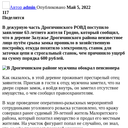
Автор
admin
Опубликовано
Май 5, 2022
117
Поделится
В дежурную часть Дрогичинского РОВД поступило
заявление 63-летнего жителя Гродно, который сообщил,
что в деревне Залужье Дрогичинского района неизвестное
лицо путём срыва замка проникло в хозяйственную
постройку, откуда похитило электропилу, станок для
заточки цепи и строгальный станок, чем причинило ущерб
на сумму порядка 600 рублей.
Как оказалось, в этой деревне проживает престарелый отец
заявителя. Приехав в гости к отцу, мужчина заметил, что на
двери сорван замок, а войдя внутрь, он заметил отсутствие
имущества, о чем сообщил правоохранителям.
В ходе проведение оперативно-разыскных мероприятий
сотрудниками уголовного розыска установлено, что кражу
совершил ранее судимый 39-летний житель Малоритского
района, который похитил имущество и продал его местным
жителям. На участок фигурант попал не случайно, он знал,