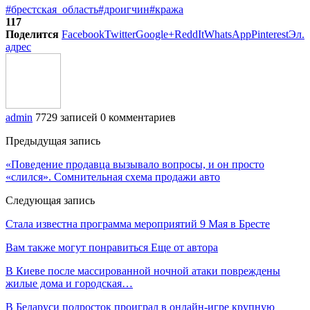
#брестская_область
#дроигчин
#кража
117
Поделится
Facebook
Twitter
Google+
ReddIt
WhatsApp
Pinterest
Эл.
адрес
admin
7729 записей
0 комментариев
Предыдущая запись
«Поведение продавца вызывало вопросы, и он просто
«слился». Сомнительная схема продажи авто
Следующая запись
Стала известна программа мероприятий 9 Мая в Бресте
Вам также могут понравиться
Еще от автора
В Киеве после массированной ночной атаки повреждены
жилые дома и городская…
В Беларуси подросток проиграл в онлайн-игре крупную