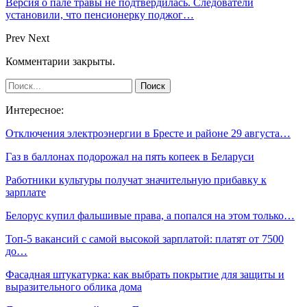
Версия о пале травы не подтвердилась. Следователи
установили, что пенсионерку поджог…
Prev
Next
Комментарии закрыты.
Интересное:
Отключения электроэнергии в Бресте и районе 29 августа…
Газ в баллонах подорожал на пять копеек в Беларуси
Работники культуры получат значительную прибавку к
зарплате
Белорус купил фальшивые права, а попался на этом только…
Топ-5 вакансий с самой высокой зарплатой: платят от 7500
до…
Фасадная штукатурка: как выбрать покрытие для защиты и
выразительного облика дома