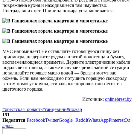
повреждена кухня и находившееся там имущество.
Пострадавших нет. Причина пожара устанавливается.
МЧС напоминает! Не оставляйте готовящуюся пищу без
присмотра, не держите рядом с плитой полотенца и бумагу,
воспламеняющиеся предметы. Держите электрические кабели
подальше от плиты, а также в случае чрезвычайной ситуации
не заливайте горящее масло водой — брызги могут вас
обжечь. Если вам необходимо потушить горящую сковороду –
в этом помогут крупы, стиральные порошок или песок из
цветочного горшка.
Источник:
onlinebrest.by
#брестская_область
#ганцевичи
#пожар
151
Поделится
Facebook
Twitter
Google+
ReddIt
WhatsApp
Pinterest
Эл.
адрес