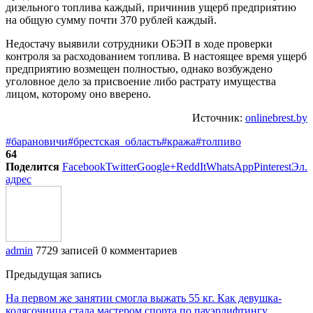
дизельного топлива каждый, причинив ущерб предприятию
на общую сумму почти 370 рублей каждый.
Недостачу выявили сотрудники ОБЭП в ходе проверки
контроля за расходованием топлива. В настоящее время ущерб
предприятию возмещен полностью, однако возбуждено
уголовное дело за присвоение либо растрату имущества
лицом, которому оно вверено.
Источник:
onlinebrest.by
#барановичи
#брестская_область
#кража
#толпиво
64
Поделится
Facebook
Twitter
Google+
ReddIt
WhatsApp
Pinterest
Эл.
адрес
admin
7729 записей
0 комментариев
Предыдущая запись
На первом же занятии смогла выжать 55 кг. Как девушка-
колясочница стала мастером спорта по пауэрлифтингу