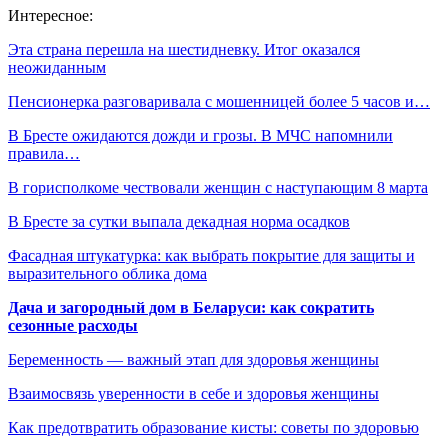
Интересное:
Эта страна перешла на шестидневку. Итог оказался
неожиданным
Пенсионерка разговаривала с мошенницей более 5 часов и…
В Бресте ожидаются дожди и грозы. В МЧС напомнили
правила…
В горисполкоме чествовали женщин с наступающим 8 марта
В Бресте за сутки выпала декадная норма осадков
Фасадная штукатурка: как выбрать покрытие для защиты и
выразительного облика дома
Дача и загородный дом в Беларуси: как сократить
сезонные расходы
Беременность — важный этап для здоровья женщины
Взаимосвязь уверенности в себе и здоровья женщины
Как предотвратить образование кисты: советы по здоровью