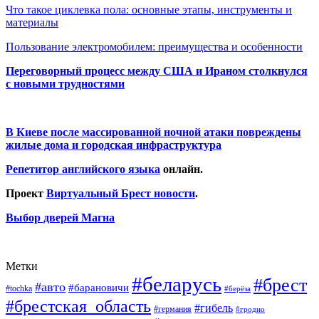
Что такое циклевка пола: основные этапы, инструменты и
материалы
Пользование электромобилем: преимущества и особенности
Переговорный процесс между США и Ираном столкнулся
с новыми трудностями
В Киеве после массированной ночной атаки повреждены
жилые дома и городская инфраструктура
Репетитор английского языка
онлайн.
Проект
Виртуальный Брест новости
.
Выбор дверей Магна
Метки
#беларусь
#брест
#авто
#барановичи
#tochka
#берёза
#брестская_область
#гибель
#германия
#гродно