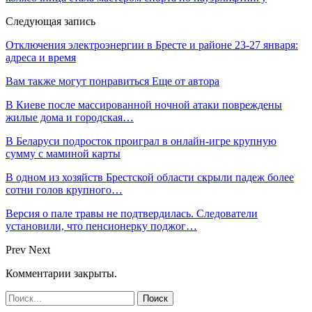
Следующая запись
Отключения электроэнергии в Бресте и районе 23-27 января:
адреса и время
Вам также могут понравиться
Еще от автора
В Киеве после массированной ночной атаки повреждены
жилые дома и городская…
В Беларуси подросток проиграл в онлайн-игре крупную
сумму с маминой карты
В одном из хозяйств Брестской области скрыли падеж более
сотни голов крупного…
Версия о пале травы не подтвердилась. Следователи
установили, что пенсионерку поджог…
Prev
Next
Комментарии закрыты.