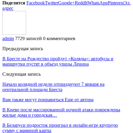
Поделится
Facebook
Twitter
Google+
ReddIt
WhatsApp
Pinterest
Эл.
адрес
admin
7729 записей
0 комментариев
Предыдущая запись
В Бресте на Рождество пройдут «Коляды»: автобусы и
маршрутки пустят в объезд улицы Ленина
Следующая запись
Начало колядной недели отпразднуют 7 января на
центральной площади Бреста
Вам также могут понравиться
Еще от автора
В Киеве после массированной ночной атаки повреждены
жилые дома и городская…
В Беларуси подросток проиграл в онлайн-игре крупную
сумму с маминой карты