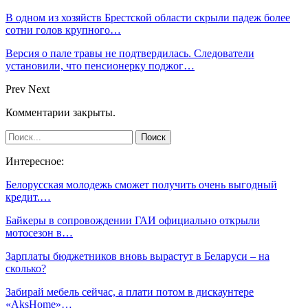
В одном из хозяйств Брестской области скрыли падеж более
сотни голов крупного…
Версия о пале травы не подтвердилась. Следователи
установили, что пенсионерку поджог…
Prev
Next
Комментарии закрыты.
Интересное:
Белорусская молодежь сможет получить очень выгодный
кредит.…
Байкеры в сопровождении ГАИ официально открыли
мотосезон в…
Зарплаты бюджетников вновь вырастут в Беларуси – на
сколько?
Забирай мебель сейчас, а плати потом в дискаунтере
«AksHоme»…