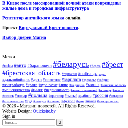
В Киеве после массированной ночной атаки повреждены
жилые дома и городская инфраструктура
Репетитор английского языка
онлайн.
Проект
Виртуальный Брест новости
.
Выбор дверей Магна
Метки
#беларусь
#брест
#авто
#барановичи
#tochka
#берёза
#брестская_область
#гибель
#германия
#гродно
#зарплата
#дальнобойщик
#дети
#животное
#кобрин
#здоровье
#минск
#контрабанда
#кража
#курс_валют
#литва
#медицина
#минская_область
#налог
#мошенничество
#недвижимость
#новости компаний
#пенсия
#очередь
#польша
#россия
#работа
#пожар
#пинск
#приговор
#сигарета
#пьяный
#суд
#футбол
#топливо
#цена
#школа
#электричество
#строительство
#телефон
© 2026 - Магазин новостей. All Rights Reserved.
Website Design:
Quicksite.by
Sign in