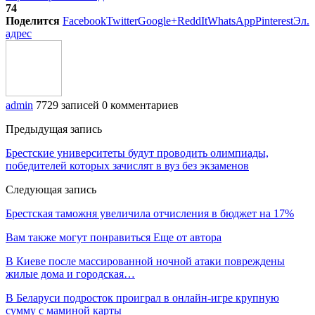
74
Поделится
Facebook
Twitter
Google+
ReddIt
WhatsApp
Pinterest
Эл.
адрес
admin
7729 записей
0 комментариев
Предыдущая запись
Брестские университеты будут проводить олимпиады,
победителей которых зачислят в вуз без экзаменов
Следующая запись
Брестская таможня увеличила отчисления в бюджет на 17%
Вам также могут понравиться
Еще от автора
В Киеве после массированной ночной атаки повреждены
жилые дома и городская…
В Беларуси подросток проиграл в онлайн-игре крупную
сумму с маминой карты