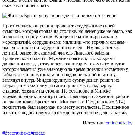
свое место и лег спать.
Проснувшись, он решил проверить содержимое своей
сумочки, которая стояла на столике, но денег уже не было, как
и одного из попутчиков. В ходе оперативно-розыскных
мероприятий, сотрудниками милиции «по горячим следам»
был установлен и задержан похититель. Им оказался 35-
летний, ранее не судимый житель Лидского района
Гродненской области. Мужчинапояснил, что во время
движения поезда, отлучился в санитарную комнату, внутри
которой заметил уже знакомую за время поездки косметичку,
забытую его попутчиком, и, поддавшись любопытству,
заглянул внутрь.Увидев крупную сумму денег, решил их
забрать, а косметичку из санитарной комнаты, вернул
спящему хозяину на столик. На остановке в Минске
злоумышленник покинул поезд. Благодаря слаженной работе
оперативников Брестского, Минского и Гродненского УВД
похититель был задержан по месту жительства. Похищенное
изъято. Следователями возбуждено уголовное дело за кражу.
Источник:
onlinebrest.by
#брест
#кража
#поезд