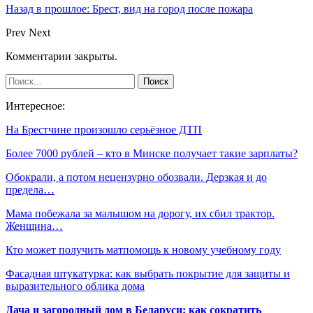
Назад в прошлое: Брест, вид на город после пожара
Prev
Next
Комментарии закрыты.
Интересное:
На Брестчине произошло серьёзное ДТП
Более 7000 рублей – кто в Минске получает такие зарплаты?
Обокрали, а потом нецензурно обозвали. Дерзкая и до
предела…
Мама побежала за малышом на дорогу, их сбил трактор.
Женщина…
Кто может получить матпомощь к новому учебному году
Фасадная штукатурка: как выбрать покрытие для защиты и
выразительного облика дома
Дача и загородный дом в Беларуси: как сократить