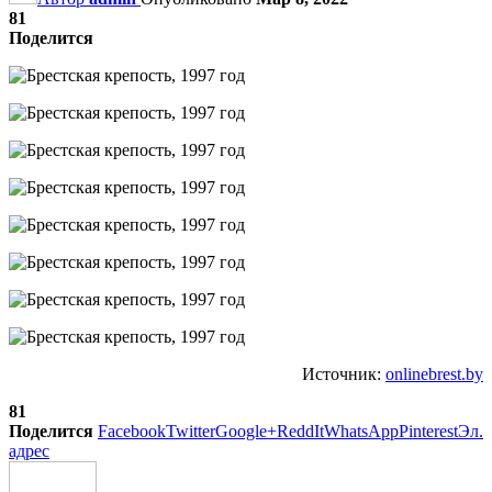
81
Поделится
Источник:
onlinebrest.by
81
Поделится
Facebook
Twitter
Google+
ReddIt
WhatsApp
Pinterest
Эл.
адрес