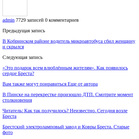
admin
7729 записей
0 комментариев
Предыдущая запись
В Кобринском районе водитель микроавтобуса сбил женщину
и скрылся
Следующая запись
«Это подарок всем влюблённым жителям». Как появилось
сердце Бреста?
Вам также могут понравиться
Еще от автора
В Пинске на перекрестке произошло ДТП. Смотрите момент
столкновения
Читатель: Как так получилось? Неизвестно. Сегодня возле
Бреста
Брестский электроламповый завод и Ковры Бреста. Старые
фото