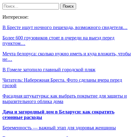
Интересное:
В Бресте ищут ночного пешехода, возможного свидетеля…
Более 600 грузовиков стоят в очереди на выезд перед
пунктом…
Мечта белоруса: сколько нужно иметь и куда вложить, чтобы
не…
В Гомеле затопило главный городской пляж
Читатель: Набережная Бреста. Фото сделаны вчера перед
грозой
Фасадная штукатурка: как выбрать покрытие для защиты и
выразительного облика дома
Дача и загородный дом в Беларуси: как сократить
сезонные расходы
Беременность — важный этап для здоровья женщины