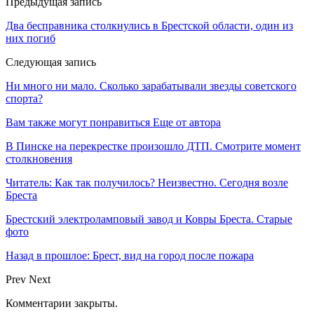
Предыдущая запись
Два бесправника столкнулись в Брестской области, один из
них погиб
Следующая запись
Ни много ни мало. Сколько зарабатывали звезды советского
спорта?
Вам также могут понравиться
Еще от автора
В Пинске на перекрестке произошло ДТП. Смотрите момент
столкновения
Читатель: Как так получилось? Неизвестно. Сегодня возле
Бреста
Брестский электроламповый завод и Ковры Бреста. Старые
фото
Назад в прошлое: Брест, вид на город после пожара
Prev
Next
Комментарии закрыты.