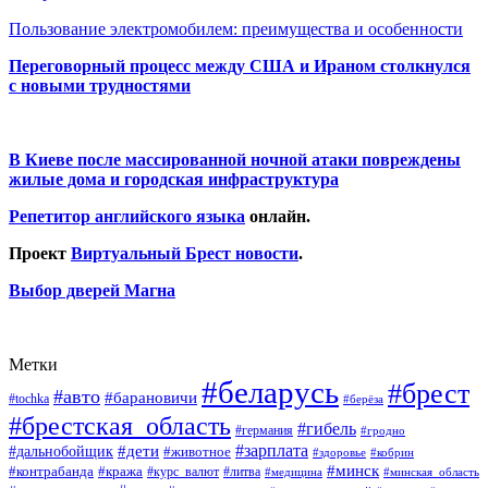
Пользование электромобилем: преимущества и особенности
Переговорный процесс между США и Ираном столкнулся
с новыми трудностями
В Киеве после массированной ночной атаки повреждены
жилые дома и городская инфраструктура
Репетитор английского языка
онлайн.
Проект
Виртуальный Брест новости
.
Выбор дверей Магна
Метки
#беларусь
#брест
#авто
#барановичи
#tochka
#берёза
#брестская_область
#гибель
#германия
#гродно
#зарплата
#дальнобойщик
#дети
#животное
#кобрин
#здоровье
#минск
#контрабанда
#кража
#курс_валют
#литва
#медицина
#минская_область