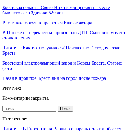
Брестская область. Свято-Никитской церкви на месте
бывшего села Здитово 520 лет
Вам также могут понравиться
Еще от автора
В Пинске на перекрестке произошло ДТП. Смотрите момент
столкновения
Читатель: Как так получилось? Неизвестно. Сегодня возле
Бреста
Брестский электроламповый завод и Ковры Бреста. Старые
фото
Назад в прошлое: Брест, вид на город после пожара
Prev
Next
Комментарии закрыты.
Интересное:
Читатель: В Евроопте на Варшавке парень с таким пёселем…