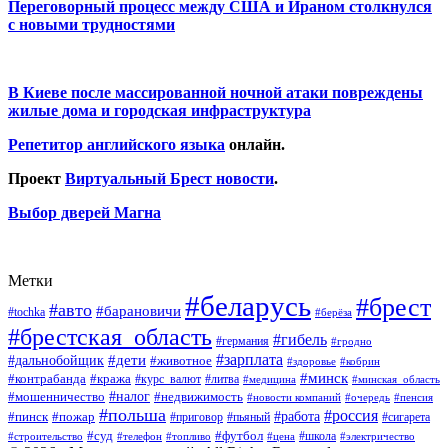
Переговорный процесс между США и Ираном столкнулся
с новыми трудностями
В Киеве после массированной ночной атаки повреждены
жилые дома и городская инфраструктура
Репетитор английского языка
онлайн.
Проект
Виртуальный Брест новости
.
Выбор дверей Магна
Метки
#беларусь
#брест
#авто
#барановичи
#tochka
#берёза
#брестская_область
#гибель
#германия
#гродно
#зарплата
#дальнобойщик
#дети
#животное
#кобрин
#здоровье
#минск
#контрабанда
#кража
#курс_валют
#литва
#медицина
#минская_область
#налог
#мошенничество
#недвижимость
#новости компаний
#пенсия
#очередь
#польша
#россия
#работа
#пожар
#пинск
#приговор
#сигарета
#пьяный
#суд
#футбол
#топливо
#цена
#школа
#электричество
#строительство
#телефон