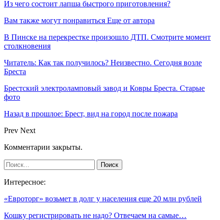
Из чего состоит лапша быстрого приготовления?
Вам также могут понравиться
Еще от автора
В Пинске на перекрестке произошло ДТП. Смотрите момент
столкновения
Читатель: Как так получилось? Неизвестно. Сегодня возле
Бреста
Брестский электроламповый завод и Ковры Бреста. Старые
фото
Назад в прошлое: Брест, вид на город после пожара
Prev
Next
Комментарии закрыты.
Интересное:
«Евроторг» возьмет в долг у населения еще 20 млн рублей
Кошку регистрировать не надо? Отвечаем на самые…