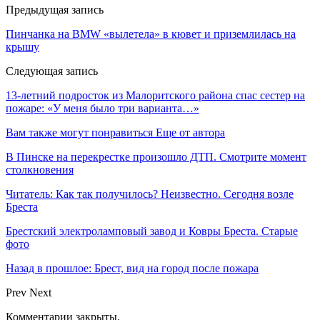
Предыдущая запись
Пинчанка на BMW «вылетела» в кювет и приземлилась на
крышу
Следующая запись
13-летний подросток из Малоритского района спас сестер на
пожаре: «У меня было три варианта…»
Вам также могут понравиться
Еще от автора
В Пинске на перекрестке произошло ДТП. Смотрите момент
столкновения
Читатель: Как так получилось? Неизвестно. Сегодня возле
Бреста
Брестский электроламповый завод и Ковры Бреста. Старые
фото
Назад в прошлое: Брест, вид на город после пожара
Prev
Next
Комментарии закрыты.