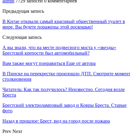
admin
7729 записей
0 комментариев
Предыдущая запись
В Китае открыли самый красивый общественный туалет в
мире. Вы будете поражены этой роскошью!
Следующая запись
А вы знали, что на месте подвесного моста у «звезды»
Брестской крепости был автомобильный?
Вам также могут понравиться
Еще от автора
В Пинске на перекрестке произошло ДТП. Смотрите момент
столкновения
Читатель: Как так получилось? Неизвестно. Сегодня возле
Бреста
Брестский электроламповый завод и Ковры Бреста. Старые
фото
Назад в прошлое: Брест, вид на город после пожара
Prev
Next