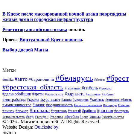
В Киеве после массированной ночной атаки повреждены
жилые дома и городская инфраструктура
Репетитор английского языка
онлайн.
Проект
Виртуальный Брест новости
.
Выбор дверей Магна
Метки
#беларусь
#брест
#авто
#барановичи
#tochka
#берёза
#брестская_область
#гибель
#германия
#гродно
#зарплата
#дальнобойщик
#дети
#животное
#кобрин
#здоровье
#минск
#контрабанда
#кража
#курс_валют
#литва
#медицина
#минская_область
#налог
#мошенничество
#недвижимость
#новости компаний
#пенсия
#очередь
#польша
#россия
#работа
#пожар
#пинск
#приговор
#сигарета
#пьяный
#суд
#футбол
#топливо
#цена
#школа
#электричество
#строительство
#телефон
© 2026 - Магазин новостей. All Rights Reserved.
Website Design:
Quicksite.by
Sign in