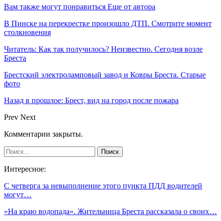
Вам также могут понравиться
Еще от автора
В Пинске на перекрестке произошло ДТП. Смотрите момент
столкновения
Читатель: Как так получилось? Неизвестно. Сегодня возле
Бреста
Брестский электроламповый завод и Ковры Бреста. Старые
фото
Назад в прошлое: Брест, вид на город после пожара
Prev
Next
Комментарии закрыты.
Интересное:
С четверга за невыполнение этого пункта ПДД водителей
могут…
«На краю водопада». Жительница Бреста рассказала о своих…