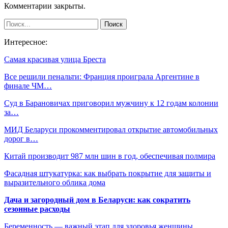
Комментарии закрыты.
Интересное:
Самая красивая улица Бреста
Все решили пенальти: Франция проиграла Аргентине в
финале ЧМ…
Суд в Барановичах приговорил мужчину к 12 годам колонии
за…
МИД Беларуси прокомментировал открытие автомобильных
дорог в…
Китай производит 987 млн шин в год, обеспечивая полмира
Фасадная штукатурка: как выбрать покрытие для защиты и
выразительного облика дома
Дача и загородный дом в Беларуси: как сократить
сезонные расходы
Беременность — важный этап для здоровья женщины