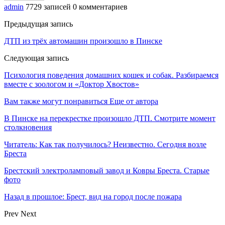
admin
7729 записей
0 комментариев
Предыдущая запись
ДТП из трёх автомашин произошло в Пинске
Следующая запись
Психология поведения домашних кошек и собак. Разбираемся
вместе с зоологом и «Доктор Хвостов»
Вам также могут понравиться
Еще от автора
В Пинске на перекрестке произошло ДТП. Смотрите момент
столкновения
Читатель: Как так получилось? Неизвестно. Сегодня возле
Бреста
Брестский электроламповый завод и Ковры Бреста. Старые
фото
Назад в прошлое: Брест, вид на город после пожара
Prev
Next