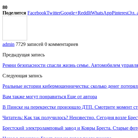
80
Поделится
Facebook
Twitter
Google+
ReddIt
WhatsApp
Pinterest
Эл. 
admin
7729 записей
0 комментариев
Предыдущая запись
Ремни безопасности спасли жизнь семье. Автомобилем управля
Следующая запись
​Реальные истории кибермошенничества: сколько денег потеря
Вам также могут понравиться
Еще от автора
В Пинске на перекрестке произошло ДТП. Смотрите момент с
Читатель: Как так получилось? Неизвестно. Сегодня возле Брес
Брестский электроламповый завод и Ковры Бреста. Старые фот