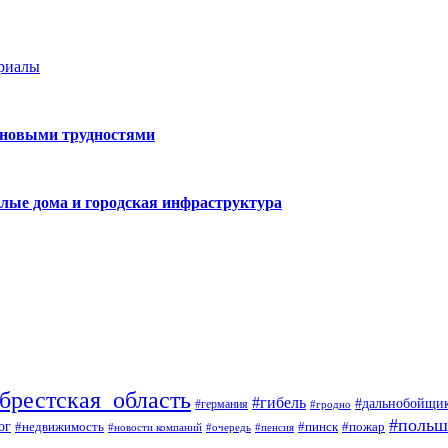
ериалы
 новыми трудностями
лые дома и городская инфраструктура
брестская_область
#гибель
#дальнобойщи
#германия
#гродно
#польш
ог
#недвижимость
#пожар
#пинск
#новости компаний
#пенсия
#очередь