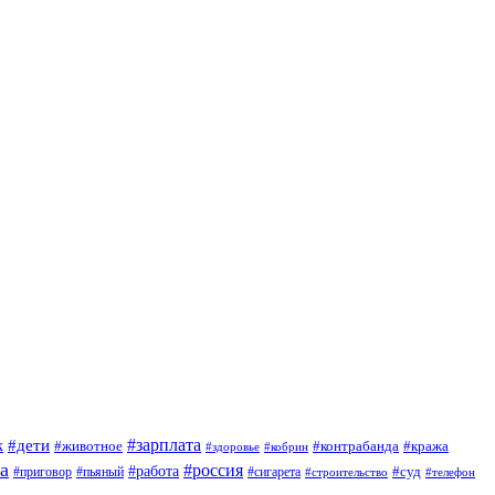
#зарплата
к
#дети
#животное
#контрабанда
#кража
#кобрин
#здоровье
а
#россия
#работа
#суд
#приговор
#сигарета
#пьяный
#строительство
#телефон