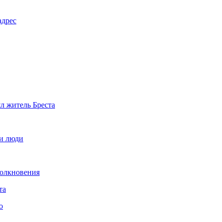
адрес
л житель Бреста
ли люди
толкновения
та
о