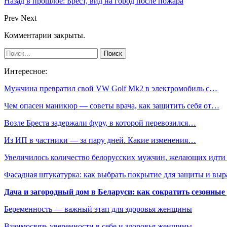
Назад в прошлое: Брест, вид на город после пожара
Prev
Next
Комментарии закрыты.
Интересное:
Мужчина превратил свой VW Golf Mk2 в электромобиль с…
Чем опасен маникюр — советы врача, как защитить себя от…
Возле Бреста задержали фуру, в которой перевозился…
Из ИП в частники — за пару дней. Какие изменения…
Увеличилось количество белорусских мужчин, желающих идт
Фасадная штукатурка: как выбрать покрытие для защиты и выр
Дача и загородный дом в Беларуси: как сократить сезонные
Беременность — важный этап для здоровья женщины
Взаимосвязь уверенности в себе и здоровья женщины