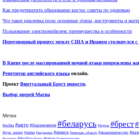
Как предотвратить образование кисты: советы по здоровью
Что такое циклевка пола: основные этапы, инструменты и мат
Пользование электромобилем: преимущества и особенности
Переговорный процесс между США и Ираном столкнулся с
В Киеве после массированной ночной атаки повреждены жи
Репетитор английского языка
онлайн.
Проект
Виртуальный Брест новости
.
Выбор дверей Магна
Метки
#беларусь
#брест
#
#авто
#барановичи
#tochka
#берёза
#минск
#нал
#мошенничество
#курс_валют
#литва
#медицина
#минская_область
#футбол
#топливо
#цена
#школа
#электричество