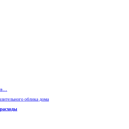
и в…
азительного облика дома
 расходы