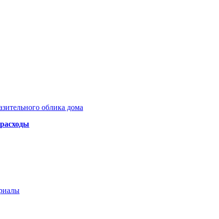
азительного облика дома
 расходы
ериалы