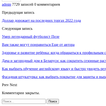
admin
7729 записей
0 комментариев
Предыдущая запись
Доллар дорожает на последних торгах 2022 года
Следующая запись
Умер легендарный футболист Пеле
Вам также могут понравиться
Еще от автора
Здоровье и развитие ребёнка: когда обращаться к профильным 
Дача и загородный дом в Беларуси: как сократить сезонные ра
Как выбрать обучение английскому языку и быстро увидеть рез
Фасадная штукатурка: как выбрать покрытие для защиты и выр
Prev
Next
Комментарии закрыты.