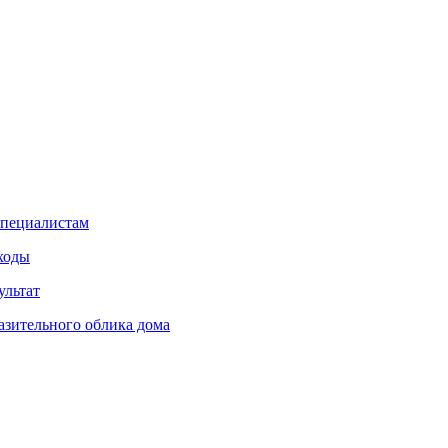
специалистам
сходы
ультат
азительного облика дома