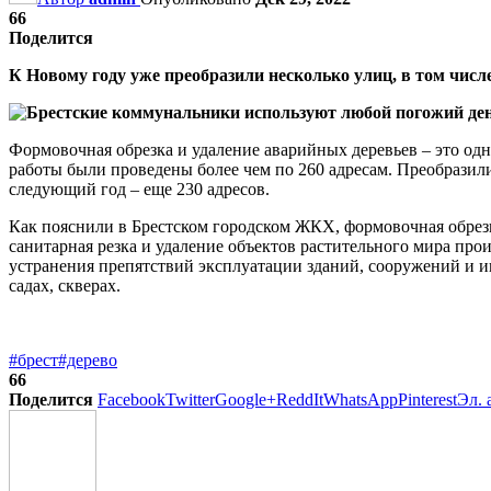
66
Поделится
К Новому году уже преобразили несколько улиц, в том чис
Формовочная обрезка и удаление аварийных деревьев – это од
работы были проведены более чем по 260 адресам. Преобразил
следующий год – еще 230 адресов.
Как пояснили в Брестском городском ЖКХ, формовочная обрезк
санитарная резка и удаление объектов растительного мира пр
устранения препятствий эксплуатации зданий, сооружений и ин
садах, скверах.
#брест
#дерево
66
Поделится
Facebook
Twitter
Google+
ReddIt
WhatsApp
Pinterest
Эл. 