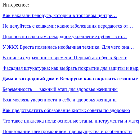
Интересное:
Как наказали белоруса, который в торговом центре…
Не целуйтесь с кошками: какие заболевания передаются от…
Прогноз по валютам: рекордное укрепление рубля – это…
У ЖКХ Бреста появилась необычная техника. Для чего она…
В поисках утраченного времени. Первый автобус в Бресте
Фасадная штукатурка: как выбрать покрытие для защиты и выр
Дача и загородный дом в Беларуси: как сократить сезонные
Беременность — важный этап для здоровья женщины
Взаимосвязь уверенности в себе и здоровья женщины
Как предотвратить образование кисты: советы по здоровью
Что такое циклевка пола: основные этапы, инструменты и мат
Пользование электромобилем: преимущества и особенности